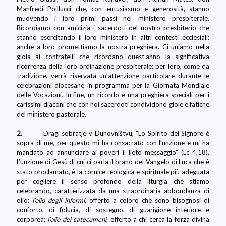
Manfredi Poillucci che, con entusiasmo e generosità, stanno
muovendo i loro primi passi nel ministero presbiterale.
Ricordiamo con amicizia i sacerdoti del nostro presbiterio che
stanno esercitando il loro ministero in altri contesti ecclesiali:
anche a loro promettiamo la nostra preghiera. Ci uniamo nella
gioia ai confratelli che ricordano quest’anno la significativa
ricorrenza della loro ordinazione presbiterale: per loro, come da
tradizione, verrà riservata un’attenzione particolare durante le
celebrazioni diocesane in programma per la Giornata Mondiale
delle Vocazioni. In fine, un ricordo e una preghiera speciali per i
carissimi diaconi che con noi sacerdoti condividono gioie e fatiche
del ministero pastorale.
2.
Dragi sobratje v Duhovništvu, “Lo Spirito del Signore è
sopra di me, per questo mi ha consacrato con l’unzione e mi ha
mandato ad annunciare ai poveri il lieto messaggio” (Lc 4,18).
L’unzione di Gesù di cui ci parla il brano del Vangelo di Luca che è
stato proclamato, è la cornice teologica e spirituale più adeguata
per cogliere il senso profondo della liturgia che stiamo
celebrando, caratterizzata da una straordinaria abbondanza di
olio:
l’olio degli infermi
, offerto a coloro che sono bisognosi di
conforto, di fiducia, di sostegno, di guarigione interiore e
corporea;
l’olio dei catecumeni
, offerto a chi cerca la forza divina