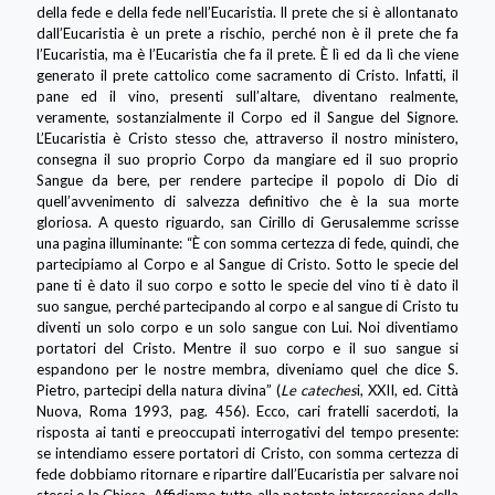
della fede e della fede nell’Eucaristia. Il prete che si è allontanato
dall’Eucaristia è un prete a rischio, perché non è il prete che fa
l’Eucaristia, ma è l’Eucaristia che fa il prete. È lì ed da lì che viene
generato il prete cattolico come sacramento di Cristo. Infatti, il
pane ed il vino, presenti sull’altare, diventano realmente,
veramente, sostanzialmente il Corpo ed il Sangue del Signore.
L’Eucaristia è Cristo stesso che, attraverso il nostro ministero,
consegna il suo proprio Corpo da mangiare ed il suo proprio
Sangue da bere, per rendere partecipe il popolo di Dio di
quell’avvenimento di salvezza definitivo che è la sua morte
gloriosa. A questo riguardo, san Cirillo di Gerusalemme scrisse
una pagina illuminante: “È con somma certezza di fede, quindi, che
partecipiamo al Corpo e al Sangue di Cristo. Sotto le specie del
pane ti è dato il suo corpo e sotto le specie del vino ti è dato il
suo sangue, perché partecipando al corpo e al sangue di Cristo tu
diventi un solo corpo e un solo sangue con Lui. Noi diventiamo
portatori del Cristo. Mentre il suo corpo e il suo sangue si
espandono per le nostre membra, diveniamo quel che dice S.
Pietro, partecipi della natura divina” (
Le cateches
i, XXII, ed. Città
Nuova, Roma 1993, pag. 456). Ecco, cari fratelli sacerdoti, la
risposta ai tanti e preoccupati interrogativi del tempo presente:
se intendiamo essere portatori di Cristo, con somma certezza di
fede dobbiamo ritornare e ripartire dall’Eucaristia per salvare noi