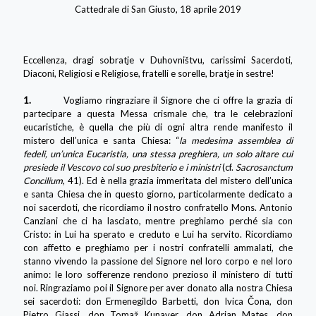
Cattedrale di San Giusto, 18 aprile 2019
Eccellenza, dragi sobratje v Duhovništvu, carissimi Sacerdoti,
Diaconi, Religiosi e Religiose, fratelli e sorelle, bratje in sestre!
1.
Vogliamo ringraziare il Signore che ci offre la grazia di
partecipare a questa Messa crismale che, tra le celebrazioni
eucaristiche, è quella che più di ogni altra rende manifesto il
mistero dell’unica e santa Chiesa: “
la medesima assemblea di
fedeli, un’unica Eucaristia, una stessa preghiera, un solo altare cui
presiede il Vescovo col suo presbiterio e i ministri
(cf.
Sacrosanctum
Concilium
, 41). Ed è nella grazia immeritata del mistero dell’unica
e santa Chiesa che in questo giorno, particolarmente dedicato a
noi sacerdoti, che ricordiamo il nostro confratello Mons. Antonio
Canziani che ci ha lasciato, mentre preghiamo perché sia con
Cristo: in Lui ha sperato e creduto e Lui ha servito. Ricordiamo
con affetto e preghiamo per i nostri confratelli ammalati, che
stanno vivendo la passione del Signore nel loro corpo e nel loro
animo: le loro sofferenze rendono prezioso il ministero di tutti
noi. Ringraziamo poi il Signore per aver donato alla nostra Chiesa
sei sacerdoti: don Ermenegildo Barbetti, don Ivica Čona, don
Pietro Giassi, don Tomaž Kunaver, don Adrian Mates, don