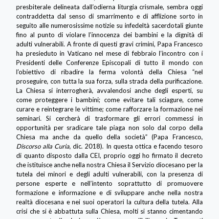
presbiterale delineata dall’odierna liturgia crismale, sembra oggi
contraddetta dal senso di smarrimento e di afflizione sorto in
seguito alle numerosissime notizie su infedeltà sacerdotali giunte
fino al punto di violare l’innocenza dei bambini e la dignità di
adulti vulnerabili. A fronte di questi gravi crimini, Papa Francesco
ha presieduto in Vaticano nel mese di febbraio l’incontro con i
Presidenti delle Conferenze Episcopali di tutto il mondo con
l’obiettivo di ribadire la ferma volontà della Chiesa “nel
proseguire, con tutta la sua forza, sulla strada della purificazione.
La Chiesa si interrogherà, avvalendosi anche degli esperti, su
come proteggere i bambini; come evitare tali sciagure, come
curare e reintegrare le vittime; come rafforzare la formazione nei
seminari. Si cercherà di trasformare gli errori commessi in
opportunità per sradicare tale piaga non solo dal corpo della
Chiesa ma anche da quello della società” (Papa Francesco,
Discorso alla Curia
, dic. 2018). In questa ottica e facendo tesoro
di quanto disposto dalla CEI, proprio oggi ho firmato il decreto
che istituisce anche nella nostra Chiesa il Servizio diocesano per la
tutela dei minori e degli adulti vulnerabili, con la presenza di
persone esperte e nell’intento soprattutto di promuovere
formazione e informazione e di sviluppare anche nella nostra
realtà diocesana e nei suoi operatori la cultura della tutela. Alla
crisi che si è abbattuta sulla Chiesa, molti si stanno cimentando