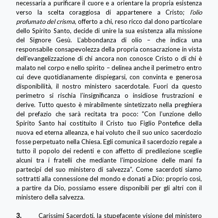
necessaria a purificare il cuore e a orientare la propria esistenza
verso la scelta coraggiosa di appartenere a Cristo;
l’olio
profumato del crisma
, offerto a chi, reso ricco dal dono particolare
dello Spirito Santo, decide di unire la sua esistenza alla missione
del Signore Gesù. L’abbondanza di olio – che indica una
responsabile consapevolezza della propria consacrazione in vista
dell’evangelizzazione di chi ancora non conosce Cristo o di chi è
malato nel corpo e nello spirito – delinea anche il perimetro entro
cui deve quotidianamente dispiegarsi, con convinta e generosa
disponibilità, il nostro ministero sacerdotale. Fuori da questo
perimetro si rischia l’insignificanza o insidiose frustrazioni e
derive. Tutto questo è mirabilmente sintetizzato nella preghiera
del prefazio che sarà recitata tra poco: “Con l’unzione dello
Spirito Santo hai costituito il Cristo tuo Figlio Pontefice della
nuova ed eterna alleanza, e hai voluto che il suo unico sacerdozio
fosse perpetuato nella Chiesa. Egli comunica il sacerdozio regale a
tutto il popolo dei redenti e con affetto di predilezione sceglie
alcuni tra i fratelli che mediante l’imposizione delle mani fa
partecipi del suo ministero di salvezza”. Come sacerdoti siamo
sottratti alla connessione del mondo e donati a Dio: proprio così,
a partire da Dio, possiamo essere disponibili per gli altri con il
ministero della salvezza.
3.
Carissimi Sacerdoti, la stupefacente visione del ministero