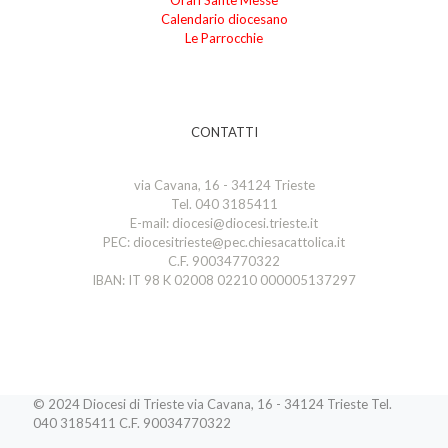
Orari Sante Messe
Calendario diocesano
Le Parrocchie
CONTATTI
via Cavana, 16 - 34124 Trieste
Tel. 040 3185411
E-mail: diocesi@diocesi.trieste.it
PEC: diocesitrieste@pec.chiesacattolica.it
C.F. 90034770322
IBAN: IT 98 K 02008 02210 000005137297
© 2024 Diocesi di Trieste via Cavana, 16 - 34124 Trieste Tel.
040 3185411 C.F. 90034770322