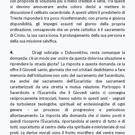
con proposte di soluzione più o meno credibili e serie. Tra questi
si devono annoverare anche coloro decisi a mettere in
discussione il celibato sacerdotale. A questi ultimi il presbiterio di
Trieste risponderà tra poco riconfermando, con pronta e gioiosa
disponibilità, gli impegni assunti nel giorno della propria
ordinazione, consapevole che un prete cattolico è il sacramento
di Cristo, la sua sacra icona, il prolungamento della sua persona e
della sua missione salvifica.
4.
Dragi sobratje v Duhovništvu, resta comunque la
domanda: c’è un modo per uscire da questa dolorosa situazione e
riprendere la strada giusta? La risposta a questa domanda ce la
offre il Giovedì santo, giornata che noi cristiani dedichiamo a fare
memoria dell’istituzione non solo del sacramento del Sacerdozio,
ma anche del sacramento dell’Eucaristia: due sacramenti
caratterizzati da una stretta e mutua relazione. Purtroppo il
Sacerdozio e l’Eucaristia che il Giovedì santo ci consegna
reciprocamente intrecciati, hanno subito in questi anni – segnati
da turbolenze teologiche, spirituali ed ecclesiologiche di ogni
genere – un processo di progressivo e pericoloso
allontanamento. La risposta alla domanda che ci siamo posti è
quindi riscoprire l’Eucaristia, riportandola al centro di tutto e di
tutti, soprattutto al centro della vita spirituale e ministeriale di noi
preti. Le derive morali sono il frutto mortifero del venire meno