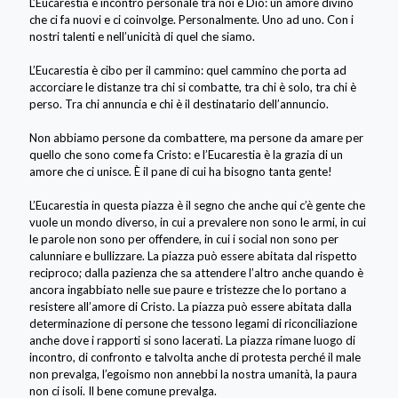
L’Eucarestia è incontro personale tra noi e Dio: un amore divino
che ci fa nuovi e ci coinvolge. Personalmente. Uno ad uno. Con i
nostri talenti e nell’unicità di quel che siamo.
L’Eucarestia è cibo per il cammino: quel cammino che porta ad
accorciare le distanze tra chi si combatte, tra chi è solo, tra chi è
perso. Tra chi annuncia e chi è il destinatario dell’annuncio.
Non abbiamo persone da combattere, ma persone da amare per
quello che sono come fa Cristo: e l’Eucarestia è la grazia di un
amore che ci unisce. È il pane di cui ha bisogno tanta gente!
L’Eucarestia in questa piazza è il segno che anche qui c’è gente che
vuole un mondo diverso, in cui a prevalere non sono le armi, in cui
le parole non sono per offendere, in cui i social non sono per
calunniare e bullizzare. La piazza può essere abitata dal rispetto
reciproco; dalla pazienza che sa attendere l’altro anche quando è
ancora ingabbiato nelle sue paure e tristezze che lo portano a
resistere all’amore di Cristo. La piazza può essere abitata dalla
determinazione di persone che tessono legami di riconciliazione
anche dove i rapporti si sono lacerati. La piazza rimane luogo di
incontro, di confronto e talvolta anche di protesta perché il male
non prevalga, l’egoismo non annebbi la nostra umanità, la paura
non ci isoli. Il bene comune prevalga.