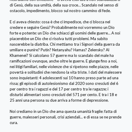
di Gesù, della sua umiltà, della sua croce… Scandalo nel senso di
ostacolo, impedimento, blocco sul nostro cammino di fede.
E ci aveva chiesto: cosa è che ci impedisce, che ci blocca nel
credere e seguire Gesù? Probabilmente noi vorremmo un Dio
forte e potente: un Dio che schiacci gli uomini delle guerre… A noi
piacerebbe un Dio che ci risolva tutti problemi. Ma subito
nascerebbe la diatriba. Chi mettiamo tra i Signori della guerra da
umiliare e punire? Putin? Netanyahu? Hamas? Zelensky? Al
Khamenei? Si calcolano 57 guerre ma lo scandalo del male ha
ramificazioni ovunque, anche oltre le guerre. E giunge fino a noi,
nei litigi familiari, nelle violenze che si ripetono nelle piazze, nelle
povertà e solitudini che rendono la vita triste. I dati del malessere
sono inquietanti: 4 adolescenti sui 10 hanno preso parte ad una
rissa; gli episodi di autolesionismo dal 2020 sono cresciuti del 6
per centro tra i ragazzi e del 17 per centro tra le ragazze; i
disturbi alimentari sono cresciuti del 571 per cento. E tra i 18 e
25 anni una persona su due arriva a forme di depressione.
Noi crediamo in un Dio che ama questa umanità fragile: fatta di
guerre, malesseri personali, crisi aziendali... e di essa se ne prende
cura.