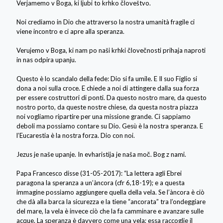
Verjamemo v Boga, ki ljubi to krhko človeštvo.
Noi crediamo in Dio che attraverso la nostra umanità fragile ci
viene incontro e ci apre alla speranza.
Verujemo v Boga, ki nam po naši krhki človečnosti prihaja naproti
in nas odpira upanju.
Questo è lo scandalo della fede: Dio si fa umile. E Il suo Figlio si
dona a noi sulla croce. E chiede a noi di attingere dalla sua forza
per essere costruttori di ponti. Da questo nostro mare, da questo
nostro porto, da queste nostre chiese, da questa nostra piazza
noi vogliamo ripartire per una missione grande. Ci sappiamo
deboli ma possiamo contare su Dio. Gesù è la nostra speranza. E
l’Eucarestia è la nostra forza. Dio con noi.
Jezus je naše upanje. In evharistija je naša moč. Bog z nami.
Papa Francesco disse (31-05-2017): “La lettera agli Ebrei
paragona la speranza a un’àncora (cfr 6,18-19); e a questa
immagine possiamo aggiungere quella della vela. Se l’àncora è ciò
che dà alla barca la sicurezza e la tiene “ancorata” tra l’ondeggiare
del mare, la vela è invece ciò che la fa camminare e avanzare sulle
acque. La speranza è davvero come una vela; essa raccoglie il