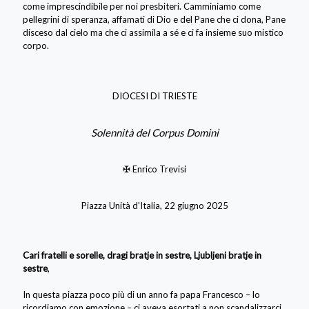
come imprescindibile per noi presbiteri. Camminiamo come
pellegrini di speranza, affamati di Dio e del Pane che ci dona, Pane
disceso dal cielo ma che ci assimila a sé e ci fa insieme suo mistico
corpo.
DIOCESI DI TRIESTE
Solennità del Corpus Domini
✠ Enrico Trevisi
Piazza Unità d'Italia, 22 giugno 2025
Cari fratelli e sorelle, dragi bratje in sestre, Ljubljeni bratje in
sestre
,
In questa piazza poco più di un anno fa papa Francesco – lo
ricordiamo con emozione – ci aveva esortati a non scandalizzarci