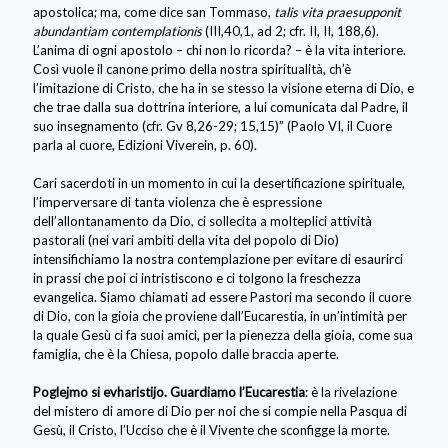
apostolica; ma, come dice san Tommaso,
talis vita praesupponit
abundantiam contemplationis
(III,40,1, ad 2; cfr. II, II, 188,6).
L’anima di ogni apostolo – chi non lo ricorda? – è la vita interiore.
Così vuole il canone primo della nostra spiritualità, ch’è
l’imitazione di Cristo, che ha in se stesso la visione eterna di Dio, e
che trae dalla sua dottrina interiore, a lui comunicata dal Padre, il
suo insegnamento (cfr. Gv 8,26-29; 15,15)” (Paolo VI, il Cuore
parla al cuore, Edizioni Viverein, p. 60).
Cari sacerdoti in un momento in cui la desertificazione spirituale,
l’imperversare di tanta violenza che è espressione
dell’allontanamento da Dio, ci sollecita a molteplici attività
pastorali (nei vari ambiti della vita del popolo di Dio)
intensifichiamo la nostra contemplazione per evitare di esaurirci
in prassi che poi ci intristiscono e ci tolgono la freschezza
evangelica. Siamo chiamati ad essere Pastori ma secondo il cuore
di Dio, con la gioia che proviene dall’Eucarestia, in un’intimità per
la quale Gesù ci fa suoi amici, per la pienezza della gioia, come sua
famiglia, che è la Chiesa, popolo dalle braccia aperte.
Poglejmo si evharistijo. Guardiamo l’Eucarestia
: è la rivelazione
del mistero di amore di Dio per noi che si compie nella Pasqua di
Gesù, il Cristo, l’Ucciso che è il Vivente che sconfigge la morte.