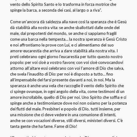
vento dello Spirito Santo e lo trasforma in forza motrice che
spinge la barca, a seconda dei casi, al largo o a riva”.
Come un’ancora dà saldezza alla nave così la speranza che è Gesù
dà stabilità alla nostra vita: se anche sballottati dalle onde del
male, dai prepotenti del mondo, se anche ci sappiamo fragili
come una barca nella tempesta… la nostra speranza è Gesù Cristo
e noi affrontiamo le prove con Lui, e ci alimentiamo del suo
amore-eucarestia che arriva a dare stabilità alla nostra vita. I
preti celebrano ogni giorno l’eucarestia per tutto questo nostro
popolo: per voi cioè a vostro favore; con voi cioè convocandovi
attorno all’altare essi celebrano con voi l’amore di Dio che salva,
che svela l’inaudito di Dio: per noi è disposto a tutto… fino
all’impensabile del farsi presente davanti a noi, in noi. Ma la
speranza è anche una vela che raccoglie il vento dello Spirito che
ci spinge ovunque, in ogni angolo della vita, come testimoni di un
amore incrollabile, quello di Dio per noi. Uno Spirito che soffia e ci
spinge anche a testimonianze dove noi non osiamo per la potenza
dei flutti del male. Presbiteri e popolo di Dio, tutti insieme, per
una missione che ci deve vedere in una comunione di intenti,
anche se con vocazioni diverse, stili diversi, ministeri diversi. C’è
tanta gente che ha fame. Fame di Dio!