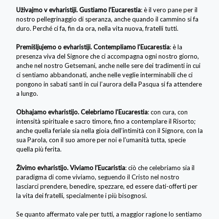
Uživajmo v evharistiji. Gustiamo l’Eucarestia
: è il vero pane per il
nostro pellegrinaggio di speranza, anche quando il cammino si fa
duro. Perché ci fa, fin da ora, nella vita nuova, fratelli tutti.
Premišljujemo o evharistiji. Contempliamo l’Eucarestia
: è la
presenza viva del Signore che ci accompagna ogni nostro giorno,
anche nel nostro Getsemani, anche nelle sere dei tradimenti in cui
ci sentiamo abbandonati, anche nelle veglie interminabili che ci
pongono in sabati santi in cui l’aurora della Pasqua si fa attendere
a lungo.
Obhajamo evharistijo. Celebriamo l’Eucarestia
: con cura, con
intensità spirituale e sacro timore, fino a contemplare il Risorto;
anche quella feriale sia nella gioia dell’intimità con il Signore, con la
sua Parola, con il suo amore per noi e l’umanità tutta, specie
quella più ferita.
Živimo evharistijo. Viviamo l’Eucaristia
: ciò che celebriamo sia il
paradigma di come viviamo, seguendo il Cristo nel nostro
lasciarci prendere, benedire, spezzare, ed essere dati-offerti per
la vita dei fratelli, specialmente i più bisognosi.
Se quanto affermato vale per tutti, a maggior ragione lo sentiamo