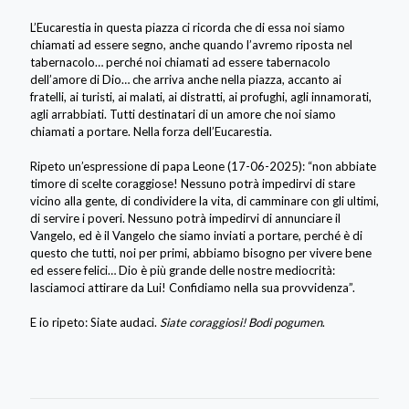
L’Eucarestia in questa piazza ci ricorda che di essa noi siamo
chiamati ad essere segno, anche quando l’avremo riposta nel
tabernacolo… perché noi chiamati ad essere tabernacolo
dell’amore di Dio… che arriva anche nella piazza, accanto ai
fratelli, ai turisti, ai malati, ai distratti, ai profughi, agli innamorati,
agli arrabbiati. Tutti destinatari di un amore che noi siamo
chiamati a portare. Nella forza dell’Eucarestia.
Ripeto un’espressione di papa Leone (17-06-2025): “non abbiate
timore di scelte coraggiose! Nessuno potrà impedirvi di stare
vicino alla gente, di condividere la vita, di camminare con gli ultimi,
di servire i poveri. Nessuno potrà impedirvi di annunciare il
Vangelo, ed è il Vangelo che siamo inviati a portare, perché è di
questo che tutti, noi per primi, abbiamo bisogno per vivere bene
ed essere felici… Dio è più grande delle nostre mediocrità:
lasciamoci attirare da Lui! Confidiamo nella sua provvidenza”.
E io ripeto: Siate audaci.
Siate coraggiosi! Bodi pogumen
.