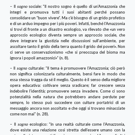
– Il
sogno
sociale: “Il nostro sogno è quello di un’Amazzonia che
integri e promuova tutti i suoi abitanti perché possano
consolidare un “buon vivere”. Ma c’è bisogno di un grido profetico
e di un arduo impegno per i più poveri. Infatti, benché l’Amazzonia
si trovi di fronte a un disastro ecologico, va rilevato che «un vero
approccio ecologico diventa sempre un approccio sociale, che
deve integrare la giustizia nelle discussioni sull’ambiente, per
ascoltare tanto il grido della terra quanto il grido dei poveri». Non
ci serve un conservazionismo «che si preoccupa del bioma ma
ignora i popoli amazzonici»” (n. 8).
– Il
sogno
culturale: “Il tema è promuovere l’Amazzonia; ciò però
non significa colonizzarla culturalmente, bensì fare in modo che
essa stessa tragga da sé il meglio. Questo è il senso della migliore
opera educativa: coltivare senza sradicare; far crescere senza
indebolire l’identità; promuovere senza invadere. Come ci sono
potenzialità nella natura che potrebbero andare perdute per
sempre, lo stesso può succedere con culture portatrici di un
messaggio ancora non ascoltato e che oggi si trovano minacciate
come non mai” (n. 28).
– Il
sogno
ecologico: “In una realtà culturale come l’Amazzonia,
dove esiste una relazione così stretta dell’essere umano con la