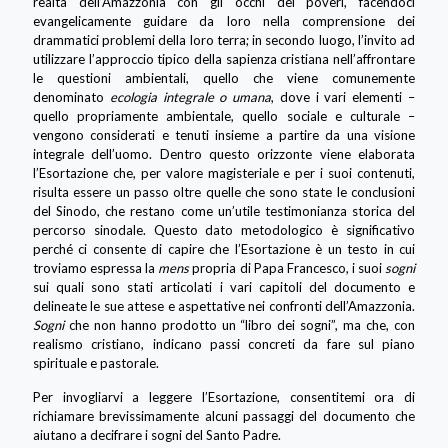
realtà dell’Amazzonia con gli occhi dei poveri, facendoci
evangelicamente guidare da loro nella comprensione dei
drammatici problemi della loro terra; in secondo luogo, l’invito ad
utilizzare l’approccio tipico della sapienza cristiana nell’affrontare
le questioni ambientali, quello che viene comunemente
denominato
ecologia integrale o umana
, dove i vari elementi –
quello propriamente ambientale, quello sociale e culturale –
vengono considerati e tenuti insieme a partire da una visione
integrale dell’uomo. Dentro questo orizzonte viene elaborata
l’Esortazione che, per valore magisteriale e per i suoi contenuti,
risulta essere un passo oltre quelle che sono state le conclusioni
del Sinodo, che restano come un’utile testimonianza storica del
percorso sinodale. Questo dato metodologico è significativo
perché ci consente di capire che l’Esortazione è un testo in cui
troviamo espressa la
mens
propria di Papa Francesco, i suoi
sogni
sui quali sono stati articolati i vari capitoli del documento e
delineate le sue attese e aspettative nei confronti dell’Amazzonia.
Sogni
che non hanno prodotto un “libro dei sogni”, ma che, con
realismo cristiano, indicano passi concreti da fare sul piano
spirituale e pastorale.
Per invogliarvi a leggere l’Esortazione, consentitemi ora di
richiamare brevissimamente alcuni passaggi del documento che
aiutano a decifrare i sogni del Santo Padre.