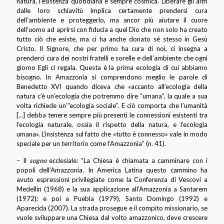
natura, l’esistenza quotidiana è sempre cosmica. Liberare gli altri
dalle loro schiavitù implica certamente prendersi cura
dell’ambiente e proteggerlo, ma ancor più aiutare il cuore
dell’uomo ad aprirsi con fiducia a quel Dio che non solo ha creato
tutto ciò che esiste, ma ci ha anche donato sé stesso in Gesù
Cristo. Il Signore, che per primo ha cura di noi, ci insegna a
prenderci cura dei nostri fratelli e sorelle e dell’ambiente che ogni
giorno Egli ci regala. Questa è la prima ecologia di cui abbiamo
bisogno. In Amazzonia si comprendono meglio le parole di
Benedetto XVI quando diceva che «accanto all’ecologia della
natura c’è un’ecologia che potremmo dire “umana”, la quale a sua
volta richiede un’”ecologia sociale”. E ciò comporta che l’umanità
[…] debba tenere sempre più presenti le connessioni esistenti tra
l’ecologia naturale, ossia il rispetto della natura, e l’ecologia
umana». L’insistenza sul fatto che «tutto è connesso» vale in modo
speciale per un territorio come l’Amazzonia” (n. 41).
– Il
sogno
ecclesiale: “La Chiesa è chiamata a camminare con i
popoli dell’Amazzonia. In America Latina questo cammino ha
avuto espressioni privilegiate come la Conferenza di Vescovi a
Medellín (1968) e la sua applicazione all’Amazzonia a Santarem
(1972); e poi a Puebla (1979), Santo Domingo (1992) e
Aparecida (2007). La strada prosegue e il compito missionario, se
vuole sviluppare una Chiesa dal volto amazzonico, deve crescere