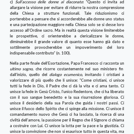
c)
Sull’accesso delle donne al diaconato
: “Questo ci invita ad
allargare la visione per evitare di ridurre la nostra comprensione
della Chiesa a strutture funzionali. Tale riduzionismo ci
porterebbe a pensare che si accorderebbe alle donne uno status
e una partecipazione maggiore nella Chiesa solo se si desse loro
accesso all’Ordine sacro. Ma in realtà questa visione limiterebbe
le prospettive, ci orienterebbe a clericalizzare le donne,
diminuirebbe il grande valore di quanto esse hanno già dato e
sottilmente provocherebbe un impoverimento del loro
indispensabile contributo” (n. 100).
Nella parte finale dell’Esortazione, Papa Francesco ci racconta un
ultimo sogno
, che ricorre costantemente nel suo ministero fin
dall’inizio, quello del
dialogo ecumenico
, invitando i cristiani a
valorizzare di più quello che li unisce: “Come cristiani, ci unisce
tutti la fede in Dio, il Padre che ci dà la vita e ci ama tanto. Ci
unisce la fede in Gesù Cristo, l’unico Redentore, che ci ha liberato
con il suo sangue benedetto e la sua risurrezione gloriosa. Ci
unisce il desiderio della sua Parola che guida i nostri passi. Ci
unisce il fuoco dello Spirito che ci spinge alla missione. Ci unisce il
comandamento nuovo che Gesù ci ha lasciato, la ricerca di una
civiltà dell’amore, la passione per il Regno che il Signore ci chiama
a costruire con Lui. Ci unisce la lotta per la pace e la giustizia. Ci
unisce la convinzione che non si esaurisce tutto in questa vita, ma