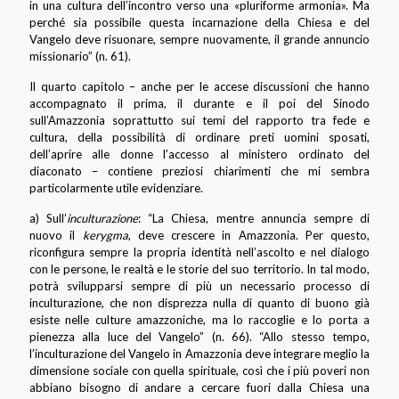
in una cultura dell’incontro verso una «pluriforme armonia». Ma
perché sia possibile questa incarnazione della Chiesa e del
Vangelo deve risuonare, sempre nuovamente, il grande annuncio
missionario” (n. 61).
Il quarto capitolo – anche per le accese discussioni che hanno
accompagnato il prima, il durante e il poi del Sinodo
sull’Amazzonia soprattutto sui temi del rapporto tra fede e
cultura, della possibilità di ordinare preti uomini sposati,
dell’aprire alle donne l’accesso al ministero ordinato del
diaconato – contiene preziosi chiarimenti che mi sembra
particolarmente utile evidenziare.
a) Sull’
inculturazione
: “La Chiesa, mentre annuncia sempre di
nuovo il
kerygma
, deve crescere in Amazzonia. Per questo,
riconfigura sempre la propria identità nell’ascolto e nel dialogo
con le persone, le realtà e le storie del suo territorio. In tal modo,
potrà svilupparsi sempre di più un necessario processo di
inculturazione, che non disprezza nulla di quanto di buono già
esiste nelle culture amazzoniche, ma lo raccoglie e lo porta a
pienezza alla luce del Vangelo” (n. 66). “Allo stesso tempo,
l’inculturazione del Vangelo in Amazzonia deve integrare meglio la
dimensione sociale con quella spirituale, così che i più poveri non
abbiano bisogno di andare a cercare fuori dalla Chiesa una