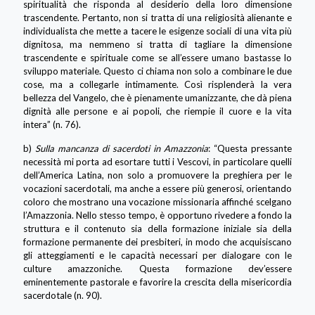
spiritualità che risponda al desiderio della loro dimensione
trascendente. Pertanto, non si tratta di una religiosità alienante e
individualista che mette a tacere le esigenze sociali di una vita più
dignitosa, ma nemmeno si tratta di tagliare la dimensione
trascendente e spirituale come se all’essere umano bastasse lo
sviluppo materiale. Questo ci chiama non solo a combinare le due
cose, ma a collegarle intimamente. Così risplenderà la vera
bellezza del Vangelo, che è pienamente umanizzante, che dà piena
dignità alle persone e ai popoli, che riempie il cuore e la vita
intera” (n. 76).
b)
Sulla mancanza di sacerdoti in Amazzonia
: “Questa pressante
necessità mi porta ad esortare tutti i Vescovi, in particolare quelli
dell’America Latina, non solo a promuovere la preghiera per le
vocazioni sacerdotali, ma anche a essere più generosi, orientando
coloro che mostrano una vocazione missionaria affinché scelgano
l’Amazzonia. Nello stesso tempo, è opportuno rivedere a fondo la
struttura e il contenuto sia della formazione iniziale sia della
formazione permanente dei presbiteri, in modo che acquisiscano
gli atteggiamenti e le capacità necessari per dialogare con le
culture amazzoniche. Questa formazione dev’essere
eminentemente pastorale e favorire la crescita della misericordia
sacerdotale (n. 90).