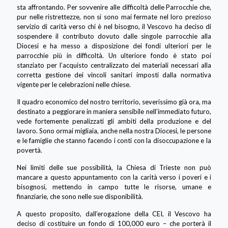
sta affrontando. Per sovvenire alle difficoltà delle Parrocchie che,
pur nelle ristrettezze, non si sono mai fermate nel loro prezioso
servizio di carità verso chi è nel bisogno, il Vescovo ha deciso di
sospendere il contributo dovuto dalle singole parrocchie alla
Diocesi e ha messo a disposizione dei fondi ulteriori per le
parrocchie più in difficoltà. Un ulteriore fondo è stato poi
stanziato per l’acquisto centralizzato dei materiali necessari alla
corretta gestione dei vincoli sanitari imposti dalla normativa
vigente per le celebrazioni nelle chiese.
Il quadro economico del nostro territorio, severissimo già ora, ma
destinato a peggiorare in maniera sensibile nell’immediato futuro,
vede fortemente penalizzati gli ambiti della produzione e del
lavoro. Sono ormai migliaia, anche nella nostra Diocesi, le persone
e le famiglie che stanno facendo i conti con la disoccupazione e la
povertà.
Nei limiti delle sue possibilità, la Chiesa di Trieste non può
mancare a questo appuntamento con la carità verso i poveri e i
bisognosi, mettendo in campo tutte le risorse, umane e
finanziarie, che sono nelle sue disponibilità.
A questo proposito, dall’erogazione della CEI, il Vescovo ha
deciso di costituire un fondo di 100,000 euro – che porterà il