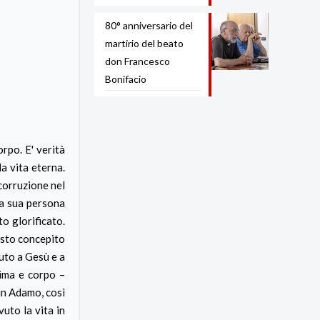
80° anniversario del
martirio del beato
don Francesco
Bonifacio
rpo. E' verità
la vita eterna.
corruzione nel
la sua persona
o glorificato.
isto concepito
uto a Gesù e a
nima e corpo –
 in Adamo, così
vuto la vita in