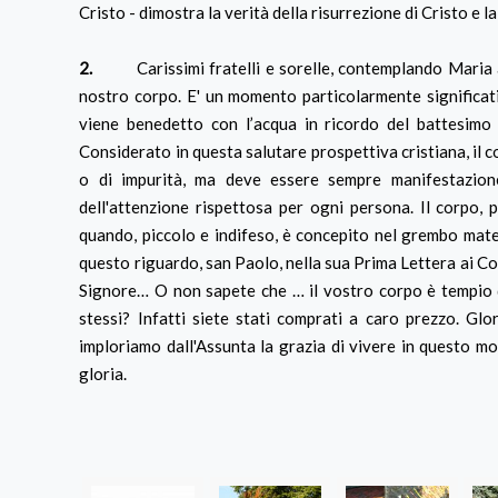
Cristo - dimostra la verità della risurrezione di Cristo e l
2.
Carissimi fratelli e sorelle, contemplando Maria ass
nostro corpo. E' un momento particolarmente significativ
viene benedetto con l’acqua in ricordo del battesimo
Considerato in questa salutare prospettiva cristiana, il c
o di impurità, ma deve essere sempre manifestazione 
dell'attenzione rispettosa per ogni persona. Il corpo,
quando, piccolo e indifeso, è concepito nel grembo mater
questo riguardo, san Paolo, nella sua Prima Lettera ai Corin
Signore… O non sapete che … il vostro corpo è tempio d
stessi? Infatti siete stati comprati a caro prezzo. Gl
imploriamo dall'Assunta la grazia di vivere in questo m
gloria.