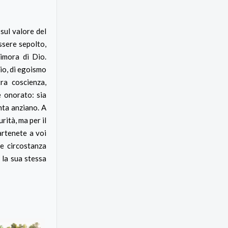
sul valore del
ssere sepolto,
imora di Dio.
dio, di egoismo
ra coscienza,
e onorato: sia
nta anziano. A
rità, ma per il
artenete a voi
ne circostanza
 la sua stessa