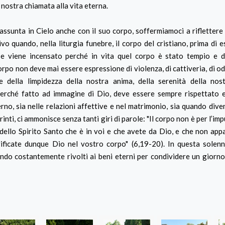
a nostra chiamata alla vita eterna.
unta in Cielo anche con il suo corpo, soffermiamoci a riflettere 
o quando, nella liturgia funebre, il corpo del cristiano, prima di e
 e viene incensato perché in vita quel corpo è stato tempio e d
orpo non deve mai essere espressione di violenza, di cattiveria, di o
della limpidezza della nostra anima, della serenità della nost
 perché fatto ad immagine di Dio, deve essere sempre rispettato 
no, sia nelle relazioni affettive e nel matrimonio, sia quando dive
ti, ci ammonisce senza tanti giri di parole: "Il corpo non è per l’impu
ello Spirito Santo che è in voi e che avete da Dio, e che non app
orificate dunque Dio nel vostro corpo" (6,19-20). In questa solen
ondo costantemente rivolti ai beni eterni per condividere un giorno