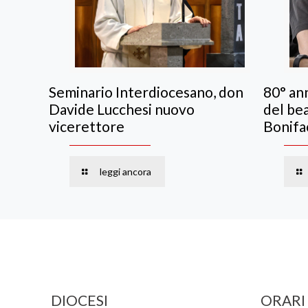
Seminario Interdiocesano, don
80° ann
Davide Lucchesi nuovo
del be
vicerettore
Bonifa
leggi ancora
DIOCESI
ORARI