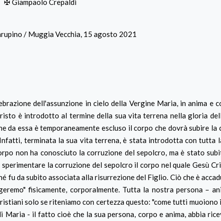
✠ Giampaolo Crepaldi
upino / Muggia Vecchia, 15 agosto 2021
zione dell'assunzione in cielo della Vergine Maria, in anima e co
risto è introdotto al termine della sua vita terrena nella gloria del
 che da essa è temporaneamente escluso il corpo che dovrà subire la 
fatti, terminata la sua vita terrena, è stata introdotta con tutta 
corpo non ha conosciuto la corruzione del sepolcro, ma è stato subit
perimentare la corruzione del sepolcro il corpo nel quale Gesù Cr
 fu da subito associata alla risurrezione del Figlio. Ciò che è accad
rgeremo" fisicamente, corporalmente. Tutta la nostra persona – a
 cristiani solo se riteniamo con certezza questo: "come tutti muoiono
 di Maria - il fatto cioè che la sua persona, corpo e anima, abbia rice