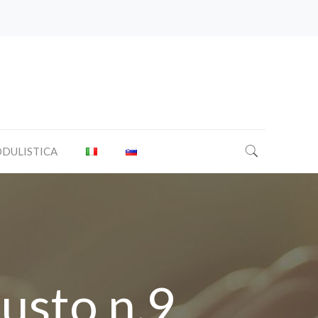
DULISTICA
iusto n.9