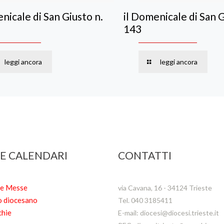
nicale di San Giusto n.
il Domenicale di San G
143
leggi ancora
leggi ancora
 E CALENDARI
CONTATTI
te Messe
via Cavana, 16 - 34124 Trieste
o diocesano
Tel. 040 3185411
chie
E-mail: diocesi@diocesi.trieste.it