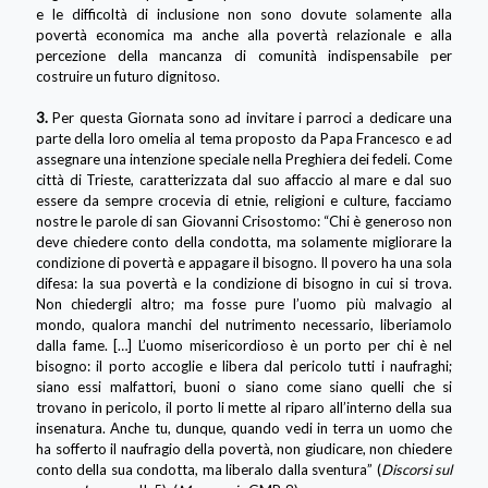
e le difficoltà di inclusione non sono dovute solamente alla
povertà economica ma anche alla povertà relazionale e alla
percezione della mancanza di comunità indispensabile per
costruire un futuro dignitoso.
3.
Per questa Giornata sono ad invitare i parroci a dedicare una
parte della loro omelia al tema proposto da Papa Francesco e ad
assegnare una intenzione speciale nella Preghiera dei fedeli. Come
città di Trieste, caratterizzata dal suo affaccio al mare e dal suo
essere da sempre crocevia di etnie, religioni e culture, facciamo
nostre le parole di san Giovanni Crisostomo: “Chi è generoso non
deve chiedere conto della condotta, ma solamente migliorare la
condizione di povertà e appagare il bisogno. Il povero ha una sola
difesa: la sua povertà e la condizione di bisogno in cui si trova.
Non chiedergli altro; ma fosse pure l’uomo più malvagio al
mondo, qualora manchi del nutrimento necessario, liberiamolo
dalla fame. […] L’uomo misericordioso è un porto per chi è nel
bisogno: il porto accoglie e libera dal pericolo tutti i naufraghi;
siano essi malfattori, buoni o siano come siano quelli che si
trovano in pericolo, il porto li mette al riparo all’interno della sua
insenatura. Anche tu, dunque, quando vedi in terra un uomo che
ha sofferto il naufragio della povertà, non giudicare, non chiedere
conto della sua condotta, ma liberalo dalla sventura” (
Discorsi sul