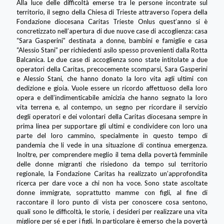
Alla luce delle difficoltà emerse tra le persone incontrate sul
territorio, il segno della Chiesa di Trieste attraverso l’opera della
Fondazione diocesana Caritas Trieste Onlus quest’anno si è
concretizzato nell’apertura di due nuove case di accoglienza: casa
“Sara Gasperini” destinata a donne, bambini e famiglie e casa
“Alessio Stani” per richiedenti asilo spesso provenienti dalla Rotta
Balcanica. Le due case di accoglienza sono state intitolate a due
operatori della Caritas, precocemente scomparsi, Sara Gasperini
e Alessio Stani, che hanno donato la loro vita agli ultimi con
dedizione e gioia. Vuole essere un ricordo affettuoso della loro
opera e dell’indimenticabile amicizia che hanno segnato la loro
vita terrena e, al contempo, un segno per ricordare il servizio
degli operatori e dei volontari della Caritas diocesana sempre in
prima linea per supportare gli ultimi e condividere con loro una
parte del loro cammino, specialmente in questo tempo di
pandemia che li vede in una situazione di continua emergenza.
Inoltre, per comprendere meglio il tema della povertà femminile
delle donne migranti che risiedono da tempo sul territorio
regionale, la Fondazione Caritas ha realizzato un’approfondita
ricerca per dare voce a chi non ha voce. Sono state ascoltate
donne immigrate, soprattutto mamme con figli, al fine di
raccontare il loro punto di vista per conoscere cosa sentono,
quali sono le difficoltà, le storie, i desideri per realizzare una vita
migliore per sé e per i figli. In particolare è emerso che la povertà