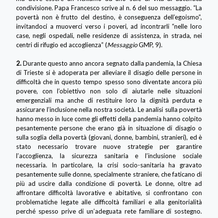
condivisione. Papa Francesco scrive al n. 6 del suo messaggio. “La
povertà non è frutto del destino, è conseguenza dell’egoismo”,
invitandoci a muoverci verso i poveri, ad incontrarli “nelle loro
case, negli ospedali, nelle residenze di assistenza, in strada, nei
centri di rifugio ed accoglienza” (
Messaggio
GMP, 9).
2.
Durante questo anno ancora segnato dalla pandemia, la Chiesa
di Trieste si è adoperata per alleviare il disagio delle persone in
difficoltà che in questo tempo spesso sono diventate ancora più
povere, con l’obiettivo non solo di aiutarle nelle situazioni
emergenziali ma anche di restituire loro la dignità perduta e
assicurare l’inclusione nella nostra società. Le analisi sulla povertà
hanno messo in luce come gli effetti della pandemia hanno colpito
pesantemente persone che erano già in situazione di disagio o
sulla soglia della povertà (giovani, donne, bambini, stranieri), ed è
stato necessario trovare nuove strategie per garantire
l’accoglienza, la sicurezza sanitaria e l’inclusione sociale
necessaria. In particolare, la crisi socio-sanitaria ha gravato
pesantemente sulle donne, specialmente straniere, che faticano di
più ad uscire dalla condizione di povertà. Le donne, oltre ad
affrontare difficoltà lavorative e abitative, si confrontano con
problematiche legate alle difficoltà familiari e alla genitorialità
perché spesso prive di un’adeguata rete familiare di sostegno.