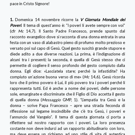
pace in Cristo Signore!
1.
Domenica 14 novembre ricorre la
V Giornata Mondiale dei
Poveri
. Il tema di quest’anno è: “I poveri li avete sempre con voi”
(cfr
Mc
14,7). Il Santo Padre Francesco, prende spunto dal
racconto evangelico dove si racconta di una donna entrata in una
festa con un vaso di alabastro pieno di profumo molto prezioso e
versato poi sul capo di Gesù. Quel gesto suscitò grande stupore e
diede adito a due diverse reazioni. La prima, è l’indignazione di
alcuni tra i presenti; la seconda, è quella di Gesù stesso che ci
permette di cogliere il senso profondo del gesto compiuto dalla
donna. Egli dice: «Lasciatela stare; perché la infastidite? Ha
compiuto un’azione buona verso di me» (
Mc
14,6). Gesù ricorda
loro che il primo povero è Lui, il più povero tra i poveri perché li
rappresenta tutti. Ed è anche a nome dei poveri, delle persone
sole, emarginate e discriminate che il Figlio di Dio accetta il gesto
di quella donna (
Messaggio
GMP, 1). “L’empatia tra Gesù e la
donna – scrive Papa Francesco – apre una strada feconda di
riflessione sul legame inscindibile che c’è tra Gesù, i poveri e
l’annuncio del Vangelo”. Il tema di questa giornata ci porta a
riflettere sul nostro rapporto con i poveri. La loro presenza
costante non deve indurci ad un rapporto abitudinario con loro,
ma deve essere un richiamo ad uno stile di vita di autentica