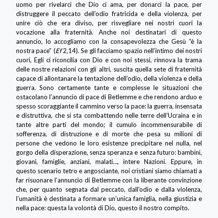
uomo per rivelarci che Dio ci ama, per donarci la pace, per
distruggere il peccato dell’odio fratricida e della violenza, per
unire ciò che era diviso, per risvegliare nei nostri cuori la
vocazione alla fraternità. Anche noi destinatari di questo
annuncio, lo accogliamo con la consapevolezza che Gesù “è la
nostra pace” (
Ef
2,14). Se gli facciamo spazio nell’intimo dei nostri
cuori, Egli ci riconcilia con Dio e con noi stessi, rinnova la trama
delle nostre relazioni con gli altri, suscita quella sete di fraternità
capace di allontanare la tentazione dell’odio, della violenza e della
guerra. Sono certamente tante e complesse le situazioni che
ostacolano l’annuncio di pace di Betlemme e che rendono arduo e
spesso scoraggiante il cammino verso la pace: la guerra, insensata
e distruttiva, che si sta combattendo nelle terre dell’Ucraina e in
tante altre parti del mondo; il cumulo incommensurabile di
sofferenza, di distruzione e di morte che pesa su milioni di
persone che vedono le loro esistenze precipitare nel nulla, nel
gorgo della disperazione, senza speranza e senza futuro: bambini,
giovani, famiglie, anziani, malati…, intere Nazioni. Eppure, in
questo scenario tetro e angosciante, noi cristiani siamo chiamati a
far risuonare l’annuncio di Betlemme con la liberante convinzione
che, per quanto segnata dal peccato, dall’odio e dalla violenza,
l’umanità è destinata a formare un’unica famiglia, nella giustizia e
nella pace: questa la volontà di Dio, questo il nostro compito.