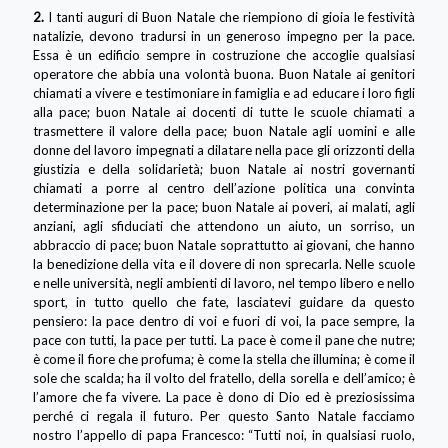
2.
I tanti auguri di Buon Natale che riempiono di gioia le festività
natalizie, devono tradursi in un generoso impegno per la pace.
Essa è un edificio sempre in costruzione che accoglie qualsiasi
operatore che abbia una volontà buona. Buon Natale ai genitori
chiamati a vivere e testimoniare in famiglia e ad educare i loro figli
alla pace; buon Natale ai docenti di tutte le scuole chiamati a
trasmettere il valore della pace; buon Natale agli uomini e alle
donne del lavoro impegnati a dilatare nella pace gli orizzonti della
giustizia e della solidarietà; buon Natale ai nostri governanti
chiamati a porre al centro dell’azione politica una convinta
determinazione per la pace; buon Natale ai poveri, ai malati, agli
anziani, agli sfiduciati che attendono un aiuto, un sorriso, un
abbraccio di pace; buon Natale soprattutto ai giovani, che hanno
la benedizione della vita e il dovere di non sprecarla. Nelle scuole
e nelle università, negli ambienti di lavoro, nel tempo libero e nello
sport, in tutto quello che fate, lasciatevi guidare da questo
pensiero: la pace dentro di voi e fuori di voi, la pace sempre, la
pace con tutti, la pace per tutti. La pace è come il pane che nutre;
è come il fiore che profuma; è come la stella che illumina; è come il
sole che scalda; ha il volto del fratello, della sorella e dell’amico; è
l’amore che fa vivere. La pace è dono di Dio ed è preziosissima
perché ci regala il futuro. Per questo Santo Natale facciamo
nostro l’appello di papa Francesco: “Tutti noi, in qualsiasi ruolo,