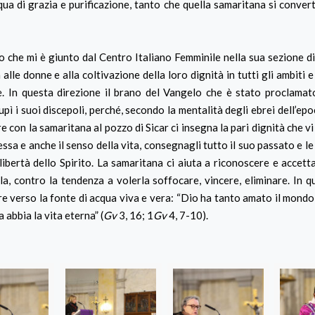
qua di grazia e purificazione, tanto che quella samaritana si convert
ito che mi è giunto dal Centro Italiano Femminile nella sua sezione d
e donne e alla coltivazione della loro dignità in tutti gli ambiti e a 
ale. In questa direzione il brano del Vangelo che è stato proclamat
ì i suoi discepoli, perché, secondo la mentalità degli ebrei dell’epo
e con la samaritana al pozzo di Sicar ci insegna la pari dignità che vi
sa e anche il senso della vita, consegnagli tutto il suo passato e le 
 libertà dello Spirito. La samaritana ci aiuta a riconoscere e accett
la, contro la tendenza a volerla soffocare, vincere, eliminare. In q
e verso la fonte di acqua viva e vera: “Dio ha tanto amato il mondo 
 abbia la vita eterna” (
Gv
3, 16; 1
Gv
4, 7-10).