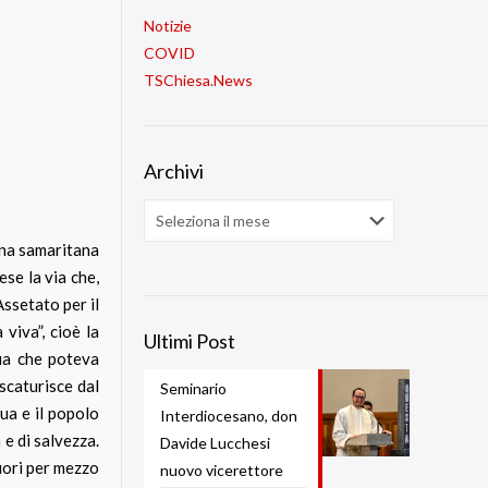
Notizie
COVID
TSChiesa.News
Archivi
Archivi
nna samaritana
ese la via che,
Assetato per il
viva”, cioè la
Ultimi Post
ua che poteva
scaturisce dal
Seminario
ua e il popolo
Interdiocesano, don
 e di salvezza.
Davide Lucchesi
uori per mezzo
nuovo vicerettore