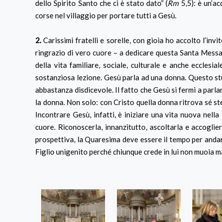
dello Spirito Santo che ci è stato dato” (
Rm
5,5): è un’ac
corse nel villaggio per portare tutti a Gesù.
2.
Carissimi fratelli e sorelle, con gioia ho accolto l’inv
ringrazio di vero cuore – a dedicare questa Santa Messa all
della vita familiare, sociale, culturale e anche ecclesi
sostanziosa lezione. Gesù parla ad una donna. Questo stup
abbastanza disdicevole. Il fatto che Gesù si fermi a parlar
la donna. Non solo: con Cristo quella donna ritrova sé stes
Incontrare Gesù, infatti, è iniziare una vita nuova nella
cuore. Riconoscerla, innanzitutto, ascoltarla e accoglier
prospettiva, la Quaresima deve essere il tempo per andar
Figlio unigenito perché chiunque crede in lui non muoia ma