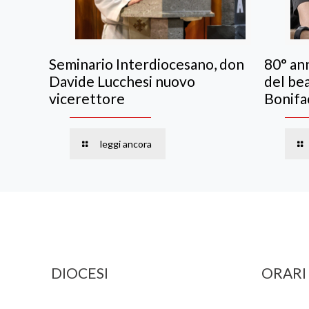
Seminario Interdiocesano, don
80° ann
Davide Lucchesi nuovo
del be
vicerettore
Bonifa
leggi ancora
DIOCESI
ORARI