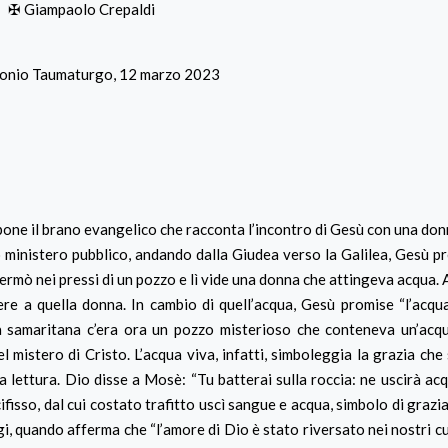
✠ Giampaolo Crepaldi
tonio Taumaturgo, 12 marzo 2023
opone il brano evangelico che racconta l’incontro di Gesù con una do
suo ministero pubblico, andando dalla Giudea verso la Galilea, Gesù pr
ermò nei pressi di un pozzo e lì vide una donna che attingeva acqua. 
 a quella donna. In cambio di quell’acqua, Gesù promise “l’acqua 
la samaritana c’era ora un pozzo misterioso che conteneva un’acq
mistero di Cristo. L’acqua viva, infatti, simboleggia la grazia che 
a lettura. Dio disse a Mosè: “Tu batterai sulla roccia: ne uscirà acq
isso, dal cui costato trafitto uscì sangue e acqua, simbolo di grazia
i, quando afferma che “l’amore di Dio è stato riversato nei nostri c