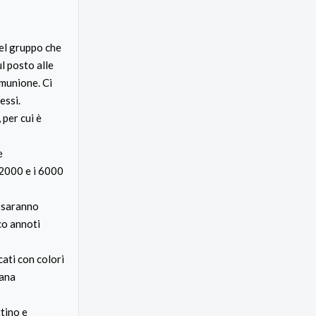
nel gruppo che
l posto alle
omunione. Ci
essi.
 per cui è
e
 2000 e i 6000
i saranno
co annoti
cati con colori
mana
ttino e