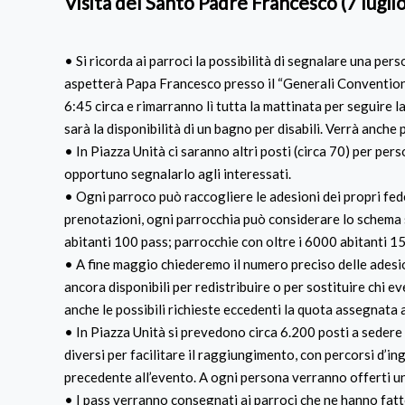
Visita del Santo Padre Francesco (7 lugli
• Si ricorda ai parroci la possibilità di segnalare una per
aspetterà Papa Francesco presso il “Generali Convention
6:45 circa e rimarranno lì tutta la mattinata per seguire
sarà la disponibilità di un bagno per disabili. Verrà anch
• In Piazza Unità ci saranno altri posti (circa 70) per pers
opportuno segnalarlo agli interessati.
• Ogni parroco può raccogliere le adesioni dei propri fed
prenotazioni, ogni parrocchia può considerare lo schema 
abitanti 100 pass; parrocchie con oltre i 6000 abitanti 1
• A fine maggio chiederemo il numero preciso delle adesi
ancora disponibili per redistribuire o per sostituire chi 
anche le possibili richieste eccedenti la quota assegnata 
• In Piazza Unità si prevedono circa 6.200 posti a sedere e
diversi per facilitare il raggiungimento, con percorsi d’i
precedente all’evento. A ogni persona verranno offerti un
• I pass verranno consegnati ai parroci che ne hanno fatto