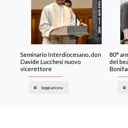
Seminario Interdiocesano, don
80° ann
Davide Lucchesi nuovo
del be
vicerettore
Bonifa
leggi ancora