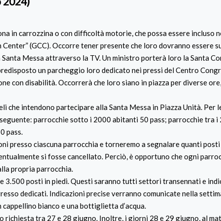
o 2024)
sona in carrozzina o con difficoltà motorie, che possa essere incluso 
 Center” (GCC). Occorre tener presente che loro dovranno essere su
 la Santa Messa attraverso la TV. Un ministro porterà loro la Santa C
e predisposto un parcheggio loro dedicato nei pressi del Centro Congr
one con disabilità. Occorrerà che loro siano in piazza per diverse ore,
eli che intendono partecipare alla Santa Messa in Piazza Unità. Per l
seguente: parrocchie sotto i 2000 abitanti 50 pass; parrocchie tra i
50 pass.
oni presso ciascuna parrocchia e torneremo a segnalare quanti post
eventualmente si fosse cancellato. Perciò, è opportuno che ogni parro
alla propria parrocchia.
 3.500 posti in piedi. Questi saranno tutti settori transennati e indi
ngresso dedicati. Indicazioni precise verranno comunicate nella setti
 cappellino bianco e una bottiglietta d’acqua.
 richiesta tra 27 e 28 giugno. Inoltre, i giorni 28 e 29 giugno, al ma