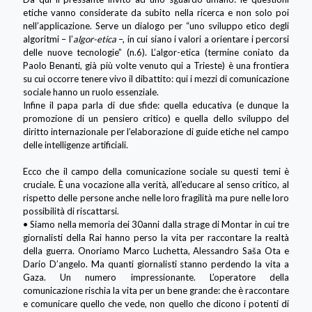
etiche vanno considerate da subito nella ricerca e non solo poi
nell’applicazione. Serve un dialogo per “uno sviluppo etico degli
algoritmi – l’
algor-etica
–, in cui siano i valori a orientare i percorsi
delle nuove tecnologie” (n.6). L’algor-etica (termine coniato da
Paolo Benanti, già più volte venuto qui a Trieste) è una frontiera
su cui occorre tenere vivo il dibattito: qui i mezzi di comunicazione
sociale hanno un ruolo essenziale.
Infine il papa parla di due sfide: quella educativa (e dunque la
promozione di un pensiero critico) e quella dello sviluppo del
diritto internazionale per l’elaborazione di guide etiche nel campo
delle intelligenze artificiali.
Ecco che il campo della comunicazione sociale su questi temi è
cruciale. È una vocazione alla verità, all’educare al senso critico, al
rispetto delle persone anche nelle loro fragilità ma pure nelle loro
possibilità di riscattarsi.
• Siamo nella memoria dei 30anni dalla strage di Montar in cui tre
giornalisti della Rai hanno perso la vita per raccontare la realtà
della guerra. Onoriamo Marco Luchetta, Alessandro Saša Ota e
Dario D’angelo. Ma quanti giornalisti stanno perdendo la vita a
Gaza. Un numero impressionante. L’operatore della
comunicazione rischia la vita per un bene grande: che è raccontare
e comunicare quello che vede, non quello che dicono i potenti di