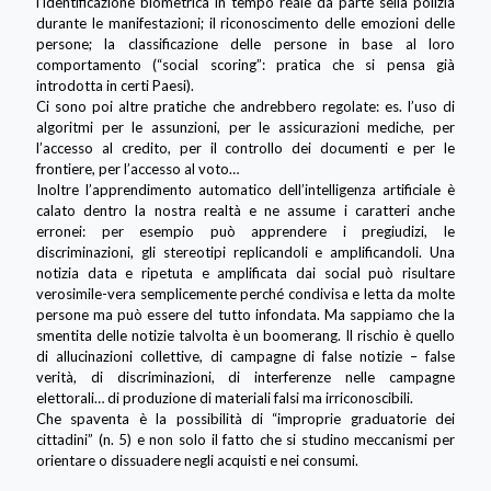
l’identificazione biometrica in tempo reale da parte sella polizia
durante le manifestazioni; il riconoscimento delle emozioni delle
persone; la classificazione delle persone in base al loro
comportamento (“social scoring”: pratica che si pensa già
introdotta in certi Paesi).
Ci sono poi altre pratiche che andrebbero regolate: es. l’uso di
algoritmi per le assunzioni, per le assicurazioni mediche, per
l’accesso al credito, per il controllo dei documenti e per le
frontiere, per l’accesso al voto…
Inoltre l’apprendimento automatico dell’intelligenza artificiale è
calato dentro la nostra realtà e ne assume i caratteri anche
erronei: per esempio può apprendere i pregiudizi, le
discriminazioni, gli stereotipi replicandoli e amplificandoli. Una
notizia data e ripetuta e amplificata dai social può risultare
verosimile-vera semplicemente perché condivisa e letta da molte
persone ma può essere del tutto infondata. Ma sappiamo che la
smentita delle notizie talvolta è un boomerang. Il rischio è quello
di allucinazioni collettive, di campagne di false notizie – false
verità, di discriminazioni, di interferenze nelle campagne
elettorali… di produzione di materiali falsi ma irriconoscibili.
Che spaventa è la possibilità di “improprie graduatorie dei
cittadini” (n. 5) e non solo il fatto che si studino meccanismi per
orientare o dissuadere negli acquisti e nei consumi.