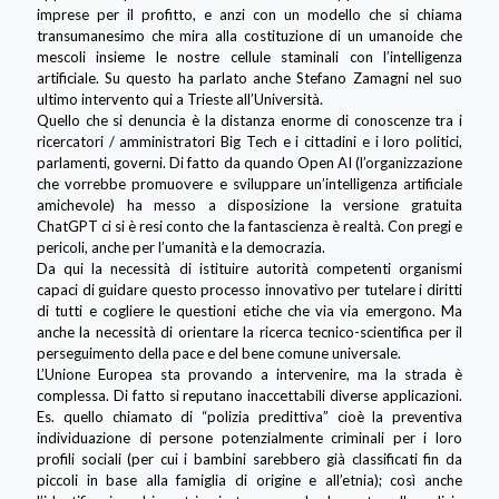
imprese per il profitto, e anzi con un modello che si chiama
transumanesimo che mira alla costituzione di un umanoide che
mescoli insieme le nostre cellule staminali con l’intelligenza
artificiale. Su questo ha parlato anche Stefano Zamagni nel suo
ultimo intervento qui a Trieste all’Università.
Quello che si denuncia è la distanza enorme di conoscenze tra i
ricercatori / amministratori Big Tech e i cittadini e i loro politici,
parlamenti, governi. Di fatto da quando Open AI (l’organizzazione
che vorrebbe promuovere e sviluppare un’intelligenza artificiale
amichevole) ha messo a disposizione la versione gratuita
ChatGPT ci si è resi conto che la fantascienza è realtà. Con pregi e
pericoli, anche per l’umanità e la democrazia.
Da qui la necessità di istituire autorità competenti organismi
capaci di guidare questo processo innovativo per tutelare i diritti
di tutti e cogliere le questioni etiche che via via emergono. Ma
anche la necessità di orientare la ricerca tecnico-scientifica per il
perseguimento della pace e del bene comune universale.
L’Unione Europea sta provando a intervenire, ma la strada è
complessa. Di fatto si reputano inaccettabili diverse applicazioni.
Es. quello chiamato di “polizia predittiva” cioè la preventiva
individuazione di persone potenzialmente criminali per i loro
profili sociali (per cui i bambini sarebbero già classificati fin da
piccoli in base alla famiglia di origine e all’etnia); così anche