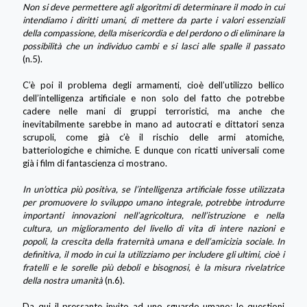
Non si deve permettere agli algoritmi di determinare il modo in cui
intendiamo i diritti umani, di mettere da parte i valori essenziali
della compassione, della misericordia e del perdono o di eliminare la
possibilità che un individuo cambi e si lasci alle spalle il passato
(n.5).
C’è poi il problema degli armamenti, cioè dell’utilizzo bellico
dell’intelligenza artificiale e non solo del fatto che potrebbe
cadere nelle mani di gruppi terroristici, ma anche che
inevitabilmente sarebbe in mano ad autocrati e dittatori senza
scrupoli, come già c’è il rischio delle armi atomiche,
batteriologiche e chimiche. E dunque con ricatti universali come
già i film di fantascienza ci mostrano.
In un’ottica più positiva, se l’intelligenza artificiale fosse utilizzata
per promuovere lo sviluppo umano integrale, potrebbe introdurre
importanti innovazioni nell’agricoltura, nell’istruzione e nella
cultura, un miglioramento del livello di vita di intere nazioni e
popoli, la crescita della fraternità umana e dell’amicizia sociale. In
definitiva, il modo in cui la utilizziamo per includere gli ultimi, cioè i
fratelli e le sorelle più deboli e bisognosi, è la misura rivelatrice
della nostra umanità
(n.6).
Da qui il pressante invito ad uno sguardo umano: le questioni