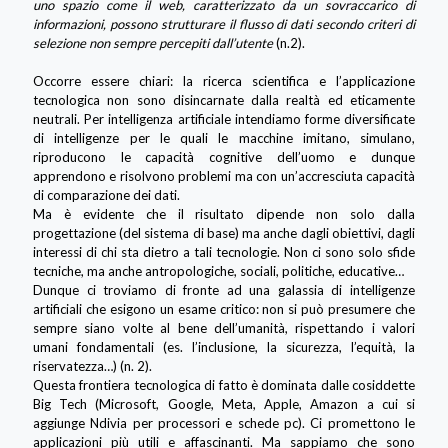
uno spazio come il web, caratterizzato da un sovraccarico di
informazioni, possono strutturare il flusso di dati secondo criteri di
selezione non sempre percepiti dall’utente
(n.2).
Occorre essere chiari: la ricerca scientifica e l’applicazione
tecnologica non sono disincarnate dalla realtà ed eticamente
neutrali. Per intelligenza artificiale intendiamo forme diversificate
di intelligenze per le quali le macchine imitano, simulano,
riproducono le capacità cognitive dell’uomo e dunque
apprendono e risolvono problemi ma con un’accresciuta capacità
di comparazione dei dati.
Ma è evidente che il risultato dipende non solo dalla
progettazione (del sistema di base) ma anche dagli obiettivi, dagli
interessi di chi sta dietro a tali tecnologie. Non ci sono solo sfide
tecniche, ma anche antropologiche, sociali, politiche, educative…
Dunque ci troviamo di fronte ad una galassia di intelligenze
artificiali che esigono un esame critico: non si può presumere che
sempre siano volte al bene dell’umanità, rispettando i valori
umani fondamentali (es. l’inclusione, la sicurezza, l’equità, la
riservatezza…) (n. 2).
Questa frontiera tecnologica di fatto è dominata dalle cosiddette
Big Tech (Microsoft, Google, Meta, Apple, Amazon a cui si
aggiunge Ndivia per processori e schede pc). Ci promettono le
applicazioni più utili e affascinanti. Ma sappiamo che sono