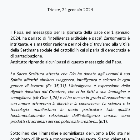
Trieste, 24 gennaio 2024
Il Papa, nel messaggio per la giornata della pace del 1 gennaio
2024, ha parlato di “Intelligenza artificiale e pace”. L’argomento è
intrigante, e a maggior ragione per noi che ci troviamo alla vigilia
della Settimana sociale dei cattolici in cui si parla di democrazia e
di partecipazione.
Anzitutto riprendo alcuni passi di questo messaggio del Papa.
La Sacra Scrittura attesta che Dio ha donato agli uomini il suo
Spirito affinché abbiano «saggezza, intelligenza e scienza in ogni
genere di lavoro» (Es 35,31). L’intelligenza è espressione della
dignità donataci dal Creatore, che ci ha fatti a sua immagine e
somiglianza (cfr Gen 1,26) e ci ha messo in grado di rispondere al
suo amore attraverso la libertà e la conoscenza. La scienza e la
tecnologia manifestano in modo particolare tale qualità
fondamentalmente relazionale dell’intelligenza umana: sono
prodotti straordinari del suo potenziale creativo…
(n.1).
Sottolineo che l’immagine e somiglianza dell’uomo a Dio sta nel
combinato di libertà e conoscenza/intelligenza. Siamo chiamati a