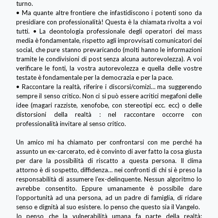
turno.
• Ma quante altre frontiere che infastidiscono i potenti sono da
presidiare con professionalità! Questa è la chiamata rivolta a voi
tutti. • La deontologia professionale degli operatori dei mass
media è fondamentale, rispetto agli improvvisati comunicatori dei
social, che pure stanno prevaricando (molti hanno le informazioni
tramite le condivisioni di post senza alcuna autorevolezza). A voi
verificare le fonti, la vostra autorevolezza e quella delle vostre
testate è fondamentale per la democrazia e per la pace.
• Raccontare la realtà, riferire i discorsi/comizi… ma suggerendo
sempre il senso critico. Non ci si può essere acritici megafoni delle
idee (magari razziste, xenofobe, con stereotipi ecc. ecc) o delle
distorsioni della realtà : nel raccontare occorre con
professionalità invitare al senso critico.
Un amico mi ha chiamato per confrontarsi con me perché ha
assunto un ex-carcerato, ed è convinto di aver fatto la cosa giusta
per dare la possibilità di riscatto a questa persona. Il clima
attorno è di sospetto, diffidenza… nei confronti di chi si è preso la
responsabilità di assumere l’ex-delinquente. Nessun algoritmo lo
avrebbe consentito. Eppure umanamente è possibile dare
l’opportunità ad una persona, ad un padre di famiglia, di ridare
senso e dignità al suo esistere. Io penso che questo sia il Vangelo.
Io penso che la vulnerabilità umana fa parte della realtà: