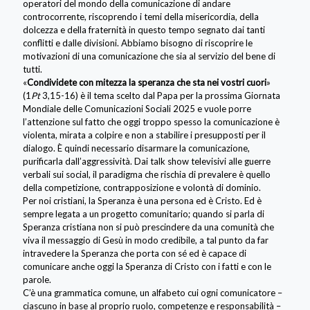
operatori del mondo della comunicazione di andare
controcorrente, riscoprendo i temi della misericordia, della
dolcezza e della fraternità in questo tempo segnato dai tanti
conflitti e dalle divisioni. Abbiamo bisogno di riscoprire le
motivazioni di una comunicazione che sia al servizio del bene di
tutti.
«
Condividete con mitezza la speranza che sta nei vostri cuori
»
(1
Pt
3,15-16) è il tema scelto dal Papa per la prossima Giornata
Mondiale delle Comunicazioni Sociali 2025 e vuole porre
l’attenzione sul fatto che oggi troppo spesso la comunicazione è
violenta, mirata a colpire e non a stabilire i presupposti per il
dialogo. È quindi necessario disarmare la comunicazione,
purificarla dall’aggressività. Dai talk show televisivi alle guerre
verbali sui social, il paradigma che rischia di prevalere è quello
della competizione, contrapposizione e volontà di dominio.
Per noi cristiani, la Speranza è una persona ed è Cristo. Ed è
sempre legata a un progetto comunitario; quando si parla di
Speranza cristiana non si può prescindere da una comunità che
viva il messaggio di Gesù in modo credibile, a tal punto da far
intravedere la Speranza che porta con sé ed è capace di
comunicare anche oggi la Speranza di Cristo con i fatti e con le
parole.
C’è una grammatica comune, un alfabeto cui ogni comunicatore –
ciascuno in base al proprio ruolo, competenze e responsabilità –