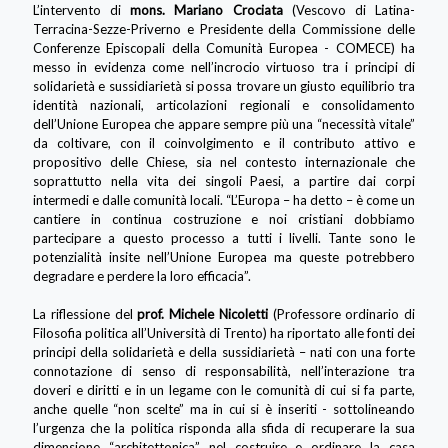
L’intervento di
mons. Mariano Crociata
(Vescovo di Latina-
Terracina-Sezze-Priverno e Presidente della Commissione delle
Conferenze Episcopali della Comunità Europea - COMECE) ha
messo in evidenza come nell’incrocio virtuoso tra i principi di
solidarietà e sussidiarietà si possa trovare un giusto equilibrio tra
identità nazionali, articolazioni regionali e consolidamento
dell’Unione Europea che appare sempre più una “necessità vitale”
da coltivare, con il coinvolgimento e il contributo attivo e
propositivo delle Chiese, sia nel contesto internazionale che
soprattutto nella vita dei singoli Paesi, a partire dai corpi
intermedi e dalle comunità locali. “L’Europa – ha detto – è come un
cantiere in continua costruzione e noi cristiani dobbiamo
partecipare a questo processo a tutti i livelli. Tante sono le
potenzialità insite nell’Unione Europea ma queste potrebbero
degradare e perdere la loro efficacia”.
La riflessione del
prof. Michele Nicoletti
(Professore ordinario di
Filosofia politica all’Università di Trento) ha riportato alle fonti dei
principi della solidarietà e della sussidiarietà – nati con una forte
connotazione di senso di responsabilità, nell’interazione tra
doveri e diritti e in un legame con le comunità di cui si fa parte,
anche quelle “non scelte” ma in cui si è inseriti - sottolineando
l’urgenza che la politica risponda alla sfida di recuperare la sua
dimensione “architettonica” nel costruire e ordinare la casa