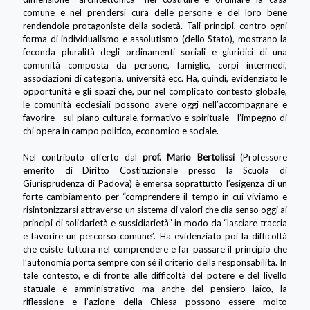
comune e nel prendersi cura delle persone e del loro bene
rendendole protagoniste della società. Tali principi, contro ogni
forma di individualismo e assolutismo (dello Stato), mostrano la
feconda pluralità degli ordinamenti sociali e giuridici di una
comunità composta da persone, famiglie, corpi intermedi,
associazioni di categoria, università ecc. Ha, quindi, evidenziato le
opportunità e gli spazi che, pur nel complicato contesto globale,
le comunità ecclesiali possono avere oggi nell’accompagnare e
favorire - sul piano culturale, formativo e spirituale - l’impegno di
chi opera in campo politico, economico e sociale.
Nel contributo offerto dal
prof. Mario Bertolissi
(Professore
emerito di Diritto Costituzionale presso la Scuola di
Giurisprudenza di Padova) è emersa soprattutto l’esigenza di un
forte cambiamento per “comprendere il tempo in cui viviamo e
risintonizzarsi attraverso un sistema di valori che dia senso oggi ai
principi di solidarietà e sussidiarietà” in modo da “lasciare traccia
e favorire un percorso comune”. Ha evidenziato poi la difficoltà
che esiste tuttora nel comprendere e far passare il principio che
l’autonomia porta sempre con sé il criterio della responsabilità. In
tale contesto, e di fronte alle difficoltà del potere e del livello
statuale e amministrativo ma anche del pensiero laico, la
riflessione e l’azione della Chiesa possono essere molto