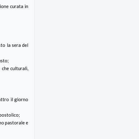
zione curata in
to la sera del
usto;
 che culturali,
ttro il giorno
postolico;
no pastorale e