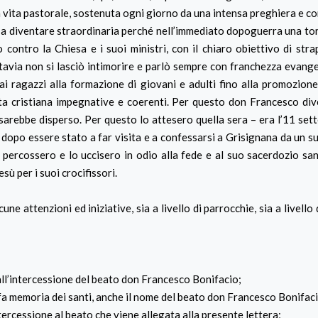
ia vita pastorale, sostenuta ogni giorno da una intensa preghiera e c
a a diventare straordinaria perché nell’immediato dopoguerra una to
to contro la Chiesa e i suoi ministri, con il chiaro obiettivo di str
ttavia non si lasciò intimorire e parlò sempre con franchezza evange
 ai ragazzi alla formazione di giovani e adulti fino alla promozion
vita cristiana impegnative e coerenti. Per questo don Francesco di
 sarebbe disperso. Per questo lo attesero quella sera – era l’11 se
, dopo essere stato a far visita e a confessarsi a Grisignana da un s
percossero e lo uccisero in odio alla fede e al suo sacerdozio san
ù per i suoi crocifissori.
attenzioni ed iniziative, sia a livello di parrocchie, sia a livello
 all’intercessione del beato don Francesco Bonifacio;
i fa memoria dei santi, anche il nome del beato don Francesco Bonifac
intercessione al beato che viene allegata alla presente lettera;