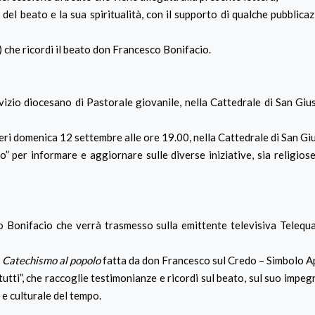
 del beato e la sua spiritualità, con il supporto di qualche pubblica
) che ricordi il beato don Francesco Bonifacio.
vizio diocesano di Pastorale giovanile, nella Cattedrale di San Gius
eri domenica 12 settembre alle ore 19.00, nella Cattedrale di San Gi
o” per informare e aggiornare sulle diverse iniziative, sia religiose
o Bonifacio che verrà trasmesso sulla emittente televisiva Telequa
l
Catechismo al popolo
fatta da don Francesco sul Credo – Simbolo A
utti”, che raccoglie testimonianze e ricordi sul beato, sul suo impeg
e e culturale del tempo.