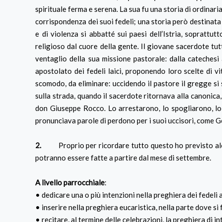
spirituale ferma e serena. La sua fu una storia di ordinar
corrispondenza dei suoi fedeli; una storia però destinat
e di violenza si abbatté sui paesi dell’Istria, soprattut
religioso dal cuore della gente. Il giovane sacerdote tu
ventaglio della sua missione pastorale: dalla catechesi
apostolato dei fedeli laici, proponendo loro scelte di 
scomodo, da eliminare: uccidendo il pastore il gregge si
sulla strada, quando il sacerdote ritornava alla canonica
don Giuseppe Rocco. Lo arrestarono, lo spogliarono, lo 
pronunciava parole di perdono per i suoi uccisori, come Ges
2.
Proprio per ricordare tutto questo ho previsto alcune 
potranno essere fatte a partire dal mese di settembre.
A livello parrocchiale
:
• dedicare una o più intenzioni nella preghiera dei fedeli
• inserire nella preghiera eucaristica, nella parte dove s
• recitare, al termine delle celebrazioni, la preghiera di 