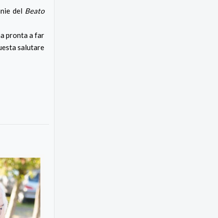
anie del
Beato
a pronta a far
questa salutare