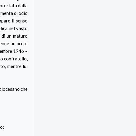
onfortata dalla
rmenta di odio
appare il senso
lica nel vasto
e di un maturo
venne un prete
ttembre 1946 –
uo confratello,
to, mentre lui
 diocesano che
io;