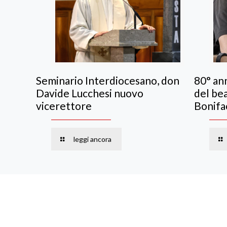
Seminario Interdiocesano, don
80° ann
Davide Lucchesi nuovo
del be
vicerettore
Bonifa
leggi ancora