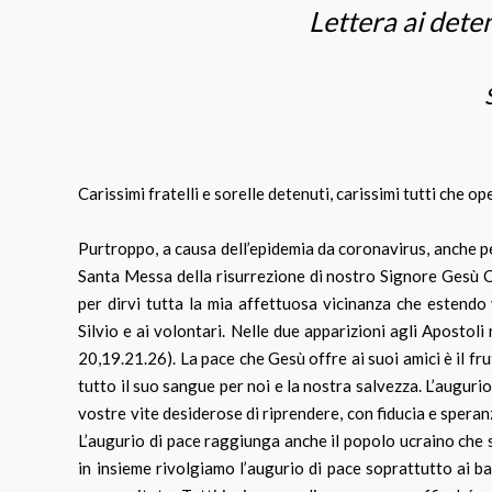
Lettera ai deten
Carissimi fratelli e sorelle detenuti, carissimi tutti che op
Purtroppo, a causa dell’epidemia da coronavirus, anche pe
Santa Messa della risurrezione di nostro Signore Gesù C
per dirvi tutta la mia affettuosa vicinanza che estendo 
Silvio e ai volontari. Nelle due apparizioni agli Apostoli
20,19.21.26). La pace che Gesù offre ai suoi amici è il fr
tutto il suo sangue per noi e la nostra salvezza. L’auguri
vostre vite desiderose di riprendere, con fiducia e spera
L’augurio di pace raggiunga anche il popolo ucraino che s
in insieme rivolgiamo l’augurio di pace soprattutto ai b