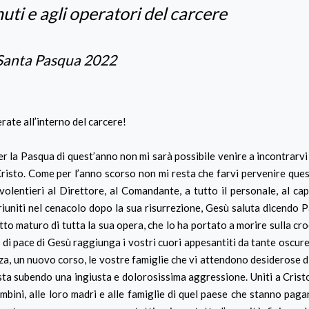
uti e agli operatori del carcere
Santa Pasqua 2022
erate all’interno del carcere!
r la Pasqua di quest’anno non mi sarà possibile venire a incontrarvi 
risto. Come per l’anno scorso non mi resta che farvi pervenire ques
volentieri al Direttore, al Comandante, a tutto il personale, al ca
 riuniti nel cenacolo dopo la sua risurrezione, Gesù saluta dicendo P
utto maturo di tutta la sua opera, che lo ha portato a morire sulla cr
o di pace di Gesù raggiunga i vostri cuori appesantiti da tante oscure
nza, un nuovo corso, le vostre famiglie che vi attendono desiderose d
ta subendo una ingiusta e dolorosissima aggressione. Uniti a Cristo 
ambini, alle loro madri e alle famiglie di quel paese che stanno pag