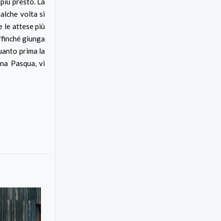
più presto. La
alche volta si
e le attese più
affinché giunga
uanto prima la
ona Pasqua, vi