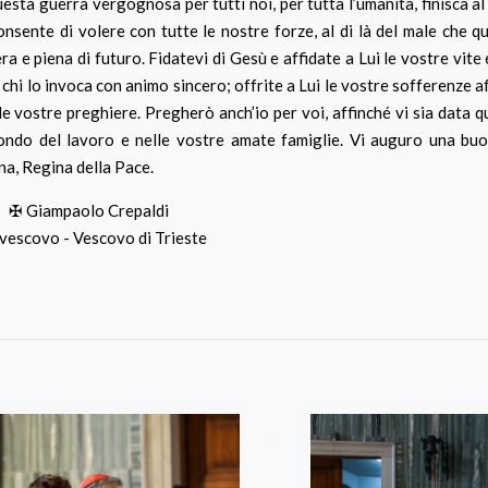
sta guerra vergognosa per tutti noi, per tutta l’umanità, finisca al 
nsente di volere con tutte le nostre forze, al di là del male che qu
ra e piena di futuro. Fidatevi di Gesù e affidate a Lui le vostre vite 
 chi lo invoca con animo sincero; offrite a Lui le vostre sofferenze 
e vostre preghiere. Pregherò anch’io per voi, affinché vi sia data q
 mondo del lavoro e nelle vostre amate famiglie. Vi auguro una bu
na, Regina della Pace.
✠ Giampaolo Crepaldi
vescovo - Vescovo di Trieste