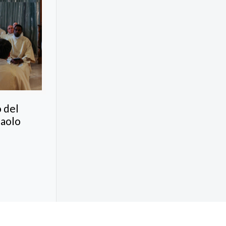
o del
paolo