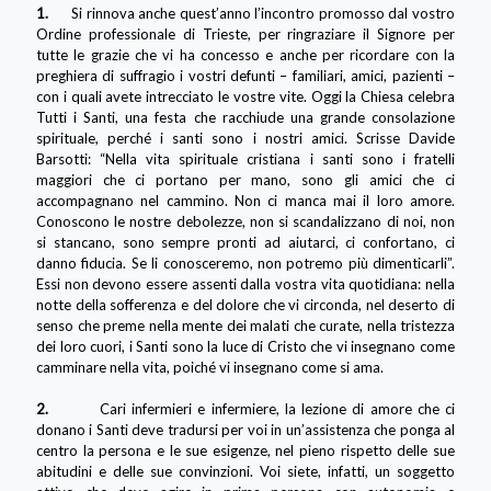
1.
Si rinnova anche quest’anno l’incontro promosso dal vostro
Ordine professionale di Trieste, per ringraziare il Signore per
tutte le grazie che vi ha concesso e anche per ricordare con la
preghiera di suffragio i vostri defunti – familiari, amici, pazienti –
con i quali avete intrecciato le vostre vite. Oggi la Chiesa celebra
Tutti i Santi, una festa che racchiude una grande consolazione
spirituale, perché i santi sono i nostri amici. Scrisse Davide
Barsotti: “Nella vita spirituale cristiana i santi sono i fratelli
maggiori che ci portano per mano, sono gli amici che ci
accompagnano nel cammino. Non ci manca mai il loro amore.
Conoscono le nostre debolezze, non si scandalizzano di noi, non
si stancano, sono sempre pronti ad aiutarci, ci confortano, ci
danno fiducia. Se li conosceremo, non potremo più dimenticarli”.
Essi non devono essere assenti dalla vostra vita quotidiana: nella
notte della sofferenza e del dolore che vi circonda, nel deserto di
senso che preme nella mente dei malati che curate, nella tristezza
dei loro cuori, i Santi sono la luce di Cristo che vi insegnano come
camminare nella vita, poiché vi insegnano come si ama.
2.
Cari infermieri e infermiere, la lezione di amore che ci
donano i Santi deve tradursi per voi in un’assistenza che ponga al
centro la persona e le sue esigenze, nel pieno rispetto delle sue
abitudini e delle sue convinzioni. Voi siete, infatti, un soggetto