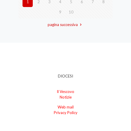
1
2
3
4
5
6
7
8
9
10
pagina successiva
DIOCESI
Il Vescovo
Notizie
Web mail
Privacy Policy