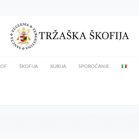
KOF
ŠKOFIJA
KURIJA
SPOROČANJE
Emporio della Solidarietà