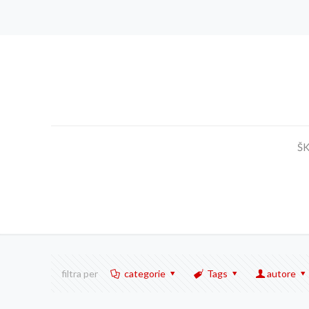
Š
filtra per
categorie
Tags
autore