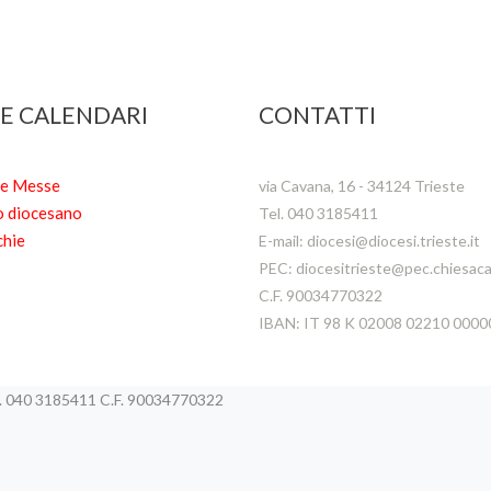
 E CALENDARI
CONTATTI
te Messe
via Cavana, 16 - 34124 Trieste
o diocesano
Tel. 040 3185411
chie
E-mail: diocesi@diocesi.trieste.it
PEC: diocesitrieste@pec.chiesacat
C.F. 90034770322
IBAN: IT 98 K 02008 02210 000
el. 040 3185411 C.F. 90034770322