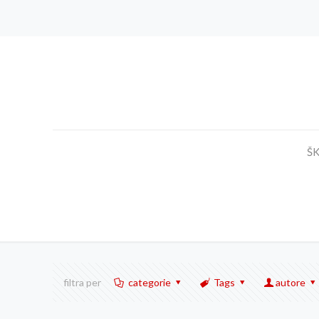
Š
filtra per
categorie
Tags
autore