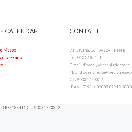
 E CALENDARI
CONTATTI
te Messe
via Cavana, 16 - 34124 Trieste
o diocesano
Tel. 040 3185411
chie
E-mail: diocesi@diocesi.trieste.it
PEC: diocesitrieste@pec.chiesacat
C.F. 90034770322
IBAN: IT 98 K 02008 02210 000
el. 040 3185411 C.F. 90034770322