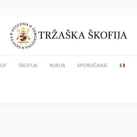
KOF
ŠKOFIJA
KURIJA
SPOROČANJE
Redemptoris Mater