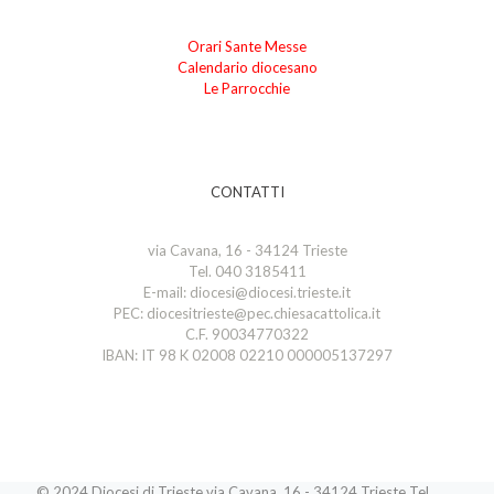
Orari Sante Messe
Calendario diocesano
Le Parrocchie
CONTATTI
via Cavana, 16 - 34124 Trieste
Tel. 040 3185411
E-mail: diocesi@diocesi.trieste.it
PEC: diocesitrieste@pec.chiesacattolica.it
C.F. 90034770322
IBAN: IT 98 K 02008 02210 000005137297
© 2024 Diocesi di Trieste via Cavana, 16 - 34124 Trieste Tel.