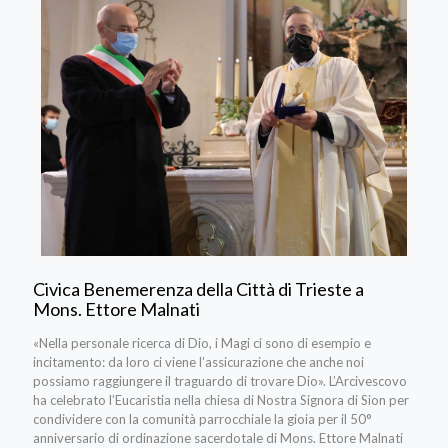
Civica Benemerenza della Città di Trieste a
Mons. Ettore Malnati
«Nella personale ricerca di Dio, i Magi ci sono di esempio e
incitamento: da loro ci viene l’assicurazione che anche noi
possiamo raggiungere il traguardo di trovare Dio». L’Arcivescovo
ha celebrato l’Eucaristia nella chiesa di Nostra Signora di Sion per
condividere con la comunità parrocchiale la gioia per il 50°
anniversario di ordinazione sacerdotale di Mons. Ettore Malnati