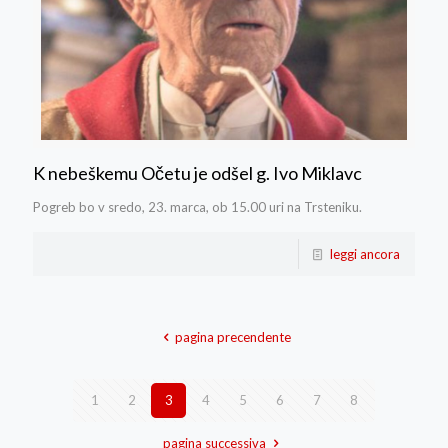
K nebeškemu Očetu je odšel g. Ivo Miklavc
Pogreb bo v sredo, 23. marca, ob 15.00 uri na Trsteniku.
leggi ancora
pagina precendente
1
2
3
4
5
6
7
8
pagina successiva