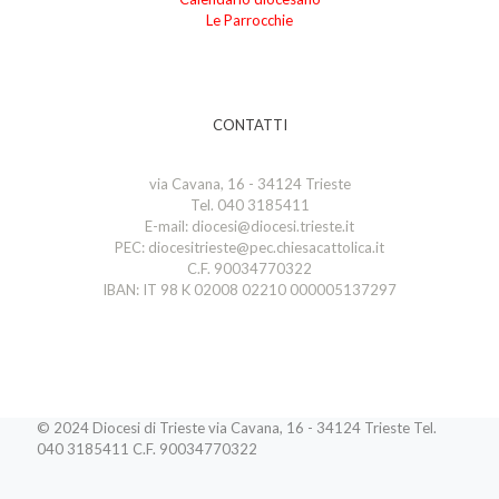
Le Parrocchie
CONTATTI
via Cavana, 16 - 34124 Trieste
Tel. 040 3185411
E-mail: diocesi@diocesi.trieste.it
PEC: diocesitrieste@pec.chiesacattolica.it
C.F. 90034770322
IBAN: IT 98 K 02008 02210 000005137297
© 2024 Diocesi di Trieste via Cavana, 16 - 34124 Trieste Tel.
040 3185411 C.F. 90034770322