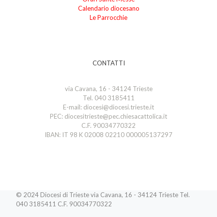
Calendario diocesano
Le Parrocchie
CONTATTI
via Cavana, 16 - 34124 Trieste
Tel. 040 3185411
E-mail: diocesi@diocesi.trieste.it
PEC: diocesitrieste@pec.chiesacattolica.it
C.F. 90034770322
IBAN: IT 98 K 02008 02210 000005137297
© 2024 Diocesi di Trieste via Cavana, 16 - 34124 Trieste Tel.
040 3185411 C.F. 90034770322