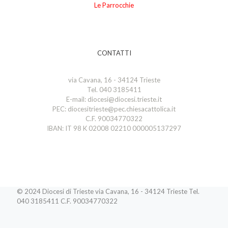
Le Parrocchie
CONTATTI
via Cavana, 16 - 34124 Trieste
Tel. 040 3185411
E-mail: diocesi@diocesi.trieste.it
PEC: diocesitrieste@pec.chiesacattolica.it
C.F. 90034770322
IBAN: IT 98 K 02008 02210 000005137297
© 2024 Diocesi di Trieste via Cavana, 16 - 34124 Trieste Tel.
040 3185411 C.F. 90034770322