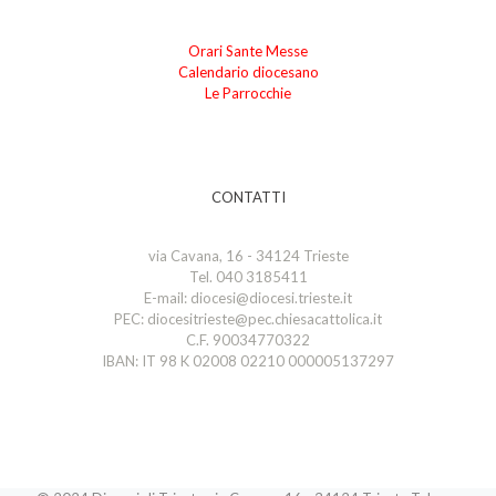
Orari Sante Messe
Calendario diocesano
Le Parrocchie
CONTATTI
via Cavana, 16 - 34124 Trieste
Tel. 040 3185411
E-mail: diocesi@diocesi.trieste.it
PEC: diocesitrieste@pec.chiesacattolica.it
C.F. 90034770322
IBAN: IT 98 K 02008 02210 000005137297