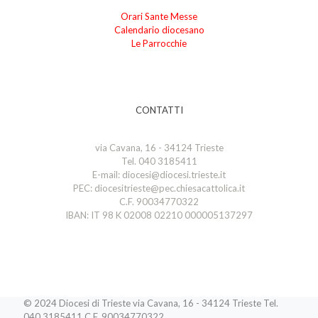
Orari Sante Messe
Calendario diocesano
Le Parrocchie
CONTATTI
via Cavana, 16 - 34124 Trieste
Tel. 040 3185411
E-mail: diocesi@diocesi.trieste.it
PEC: diocesitrieste@pec.chiesacattolica.it
C.F. 90034770322
IBAN: IT 98 K 02008 02210 000005137297
© 2024 Diocesi di Trieste via Cavana, 16 - 34124 Trieste Tel.
040 3185411 C.F. 90034770322