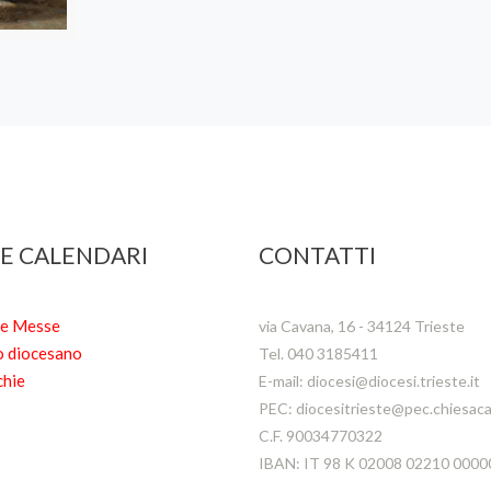
 E CALENDARI
CONTATTI
te Messe
via Cavana, 16 - 34124 Trieste
o diocesano
Tel. 040 3185411
chie
E-mail: diocesi@diocesi.trieste.it
PEC: diocesitrieste@pec.chiesacat
C.F. 90034770322
IBAN: IT 98 K 02008 02210 000