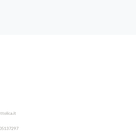
tolica.it
005137297