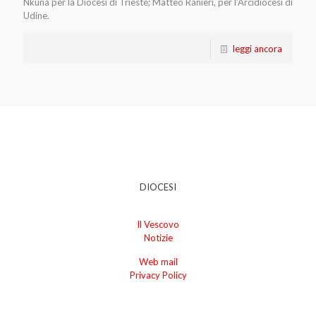
Nkuna per la Diocesi di Trieste; Matteo Ranieri, per l’Arcidiocesi di
Udine.
leggi ancora
DIOCESI
Il Vescovo
Notizie
Web mail
Privacy Policy