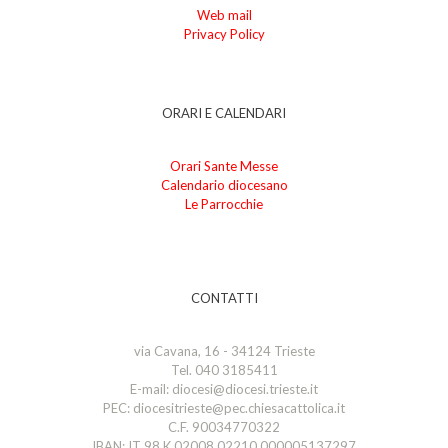
Web mail
Privacy Policy
ORARI E CALENDARI
Orari Sante Messe
Calendario diocesano
Le Parrocchie
CONTATTI
via Cavana, 16 - 34124 Trieste
Tel. 040 3185411
E-mail: diocesi@diocesi.trieste.it
PEC: diocesitrieste@pec.chiesacattolica.it
C.F. 90034770322
IBAN: IT 98 K 02008 02210 000005137297