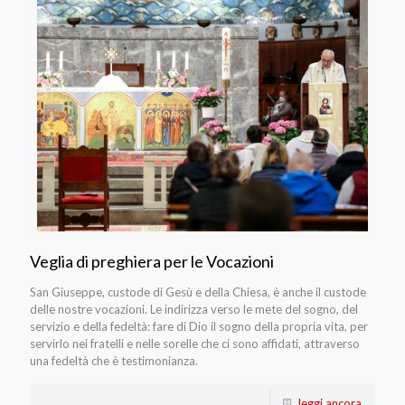
Veglia di preghiera per le Vocazioni
San Giuseppe, custode di Gesù e della Chiesa, è anche il custode
delle nostre vocazioni. Le indirizza verso le mete del sogno, del
servizio e della fedeltà: fare di Dio il sogno della propria vita, per
servirlo nei fratelli e nelle sorelle che ci sono affidati, attraverso
una fedeltà che è testimonianza.
leggi ancora