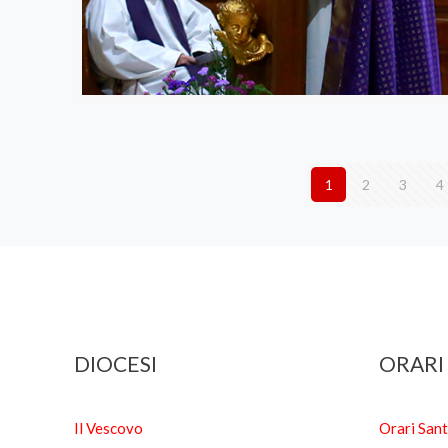
1
2
3
4
DIOCESI
ORARI
Il Vescovo
Orari San