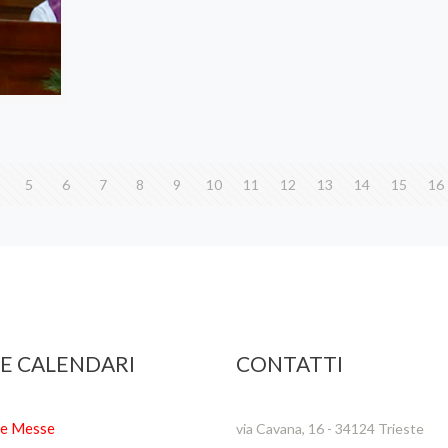
5
6
7
8
9
10
11
12
13
14
15
16
 E CALENDARI
CONTATTI
te Messe
via Cavana, 16 - 34124 Trieste