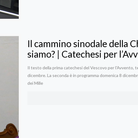
Il cammino sinodale della Ch
siamo? | Catechesi per l’A
Il testo della prima catechesi del Vescovo per l'Avvento, 
dicembre. La seconda è in programma domenica 8 dicembre al
dei Mille