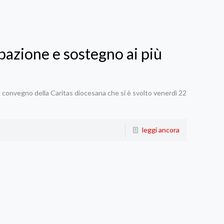
ipazione e sostegno ai più
al convegno della Caritas diocesana che si è svolto venerdì 22
leggi ancora