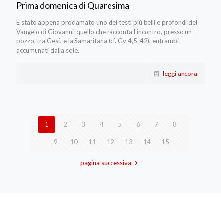
Prima domenica di Quaresima
È stato appena proclamato uno dei testi più belli e profondi del
Vangelo di Giovanni, quello che racconta l'incontro, presso un
pozzo, tra Gesù e la Samaritana (cf. Gv 4,5-42), entrambi
accumunati dalla sete.
leggi ancora
1
2
3
4
5
6
7
8
9
10
11
12
13
14
15
pagina successiva