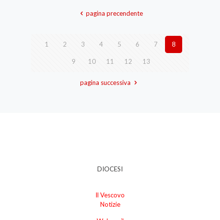
pagina precendente
1
2
3
4
5
6
7
8
9
10
11
12
13
pagina successiva
DIOCESI
Il Vescovo
Notizie