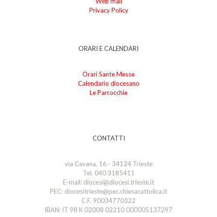
Web mail
Privacy Policy
ORARI E CALENDARI
Orari Sante Messe
Calendario diocesano
Le Parrocchie
CONTATTI
via Cavana, 16 - 34124 Trieste
Tel. 040 3185411
E-mail: diocesi@diocesi.trieste.it
PEC: diocesitrieste@pec.chiesacattolica.it
C.F. 90034770322
IBAN: IT 98 K 02008 02210 000005137297