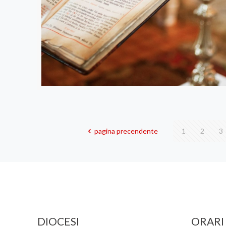
pagina precendente
1
2
3
DIOCESI
ORARI