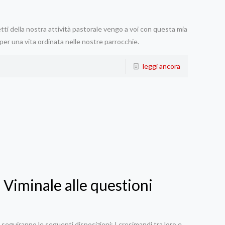
petti della nostra attività pastorale vengo a voi con questa mia
 per una vita ordinata nelle nostre parrocchie.
leggi ancora
l Viminale alle questioni
seguiranno le seguenti disposizioni: I cresimandi tra loro e