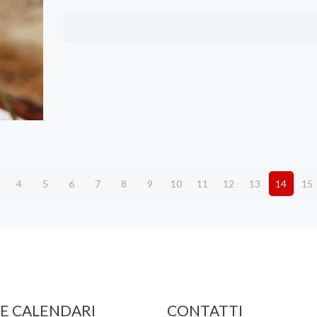
4
5
6
7
8
9
10
11
12
13
14
15
 E CALENDARI
CONTATTI