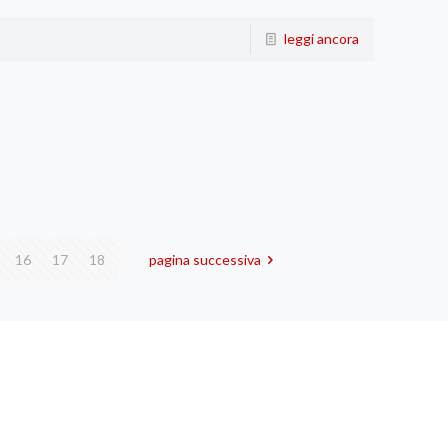
leggi ancora
16
17
18
pagina successiva