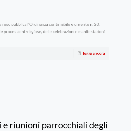
 reso pubblica l’Ordinanza contingibile e urgente n. 20,
e processioni religiose, delle celebrazioni e manifestazioni
leggi ancora
e riunioni parrocchiali degli