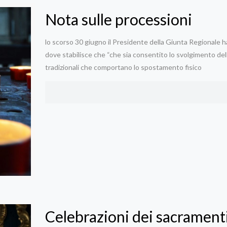
Nota sulle processioni
lo scorso 30 giugno il Presidente della Giunta Regionale ha
dove stabilisce che “che sia consentito lo svolgimento dell
tradizionali che comportano lo spostamento fisico
Celebrazioni dei sacramenti 