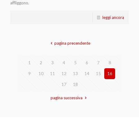
affliggono.
leggi ancora
pagina precendente
1
2
3
4
5
6
7
8
9
10
11
12
13
14
15
16
17
18
pagina successiva