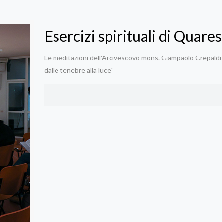
Esercizi spirituali di Quare
Le meditazioni dell'Arcivescovo mons. Giampaolo Crepaldi 
dalle tenebre alla luce"