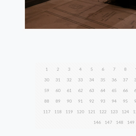
1
2
3
4
5
6
7
8
30
31
32
33
34
35
36
37
59
60
61
62
63
64
65
66
88
89
90
91
92
93
94
95
117
118
119
120
121
122
123
124
1
146
147
148
149