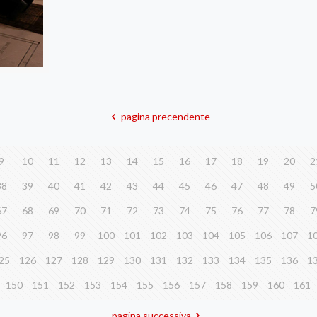
pagina precendente
9
10
11
12
13
14
15
16
17
18
19
20
2
38
39
40
41
42
43
44
45
46
47
48
49
5
67
68
69
70
71
72
73
74
75
76
77
78
7
96
97
98
99
100
101
102
103
104
105
106
107
1
25
126
127
128
129
130
131
132
133
134
135
136
1
150
151
152
153
154
155
156
157
158
159
160
161
pagina successiva