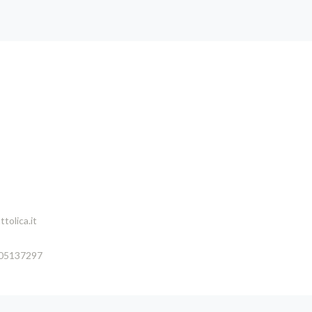
tolica.it
005137297