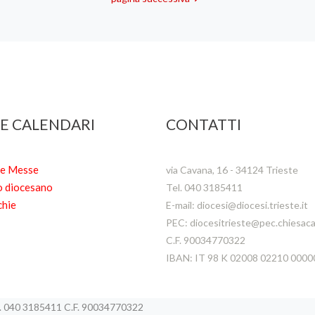
 E CALENDARI
CONTATTI
te Messe
via Cavana, 16 - 34124 Trieste
o diocesano
Tel. 040 3185411
chie
E-mail: diocesi@diocesi.trieste.it
PEC: diocesitrieste@pec.chiesacat
C.F. 90034770322
IBAN: IT 98 K 02008 02210 000
el. 040 3185411 C.F. 90034770322