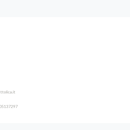
tolica.it
005137297