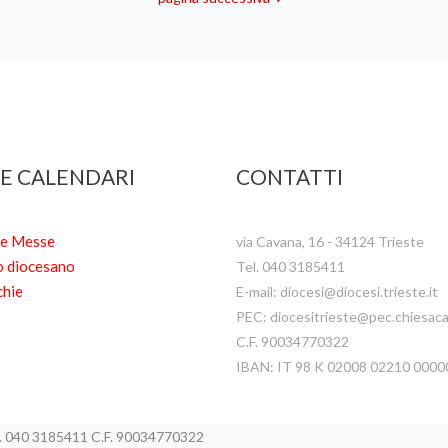
 E CALENDARI
CONTATTI
te Messe
via Cavana, 16 - 34124 Trieste
o diocesano
Tel. 040 3185411
chie
E-mail: diocesi@diocesi.trieste.it
PEC: diocesitrieste@pec.chiesacat
C.F. 90034770322
IBAN: IT 98 K 02008 02210 000
el. 040 3185411 C.F. 90034770322