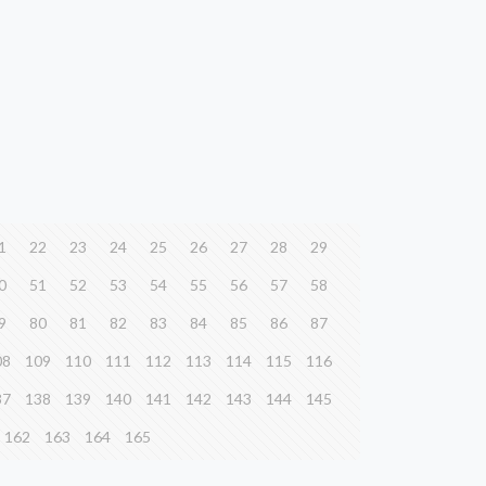
1
22
23
24
25
26
27
28
29
0
51
52
53
54
55
56
57
58
9
80
81
82
83
84
85
86
87
08
109
110
111
112
113
114
115
116
37
138
139
140
141
142
143
144
145
162
163
164
165