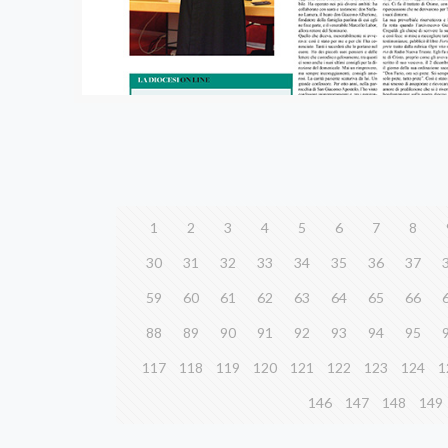
1
2
3
4
5
6
7
8
30
31
32
33
34
35
36
37
59
60
61
62
63
64
65
66
88
89
90
91
92
93
94
95
117
118
119
120
121
122
123
124
1
146
147
148
149