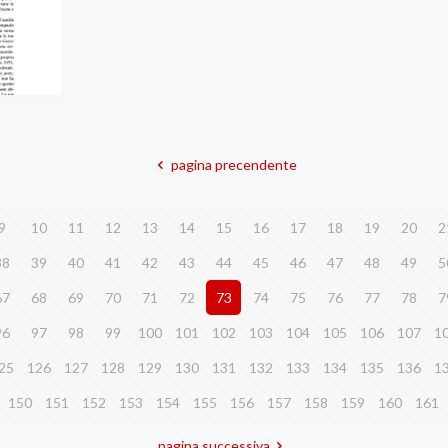
pagina precendente
9
10
11
12
13
14
15
16
17
18
19
20
2
38
39
40
41
42
43
44
45
46
47
48
49
5
67
68
69
70
71
72
73
74
75
76
77
78
7
96
97
98
99
100
101
102
103
104
105
106
107
1
25
126
127
128
129
130
131
132
133
134
135
136
1
150
151
152
153
154
155
156
157
158
159
160
161
pagina successiva