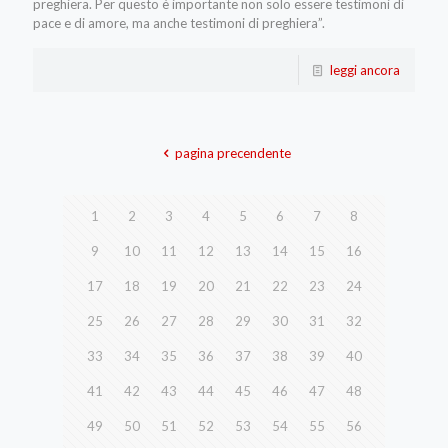
preghiera. Per questo è importante non solo essere testimoni di
pace e di amore, ma anche testimoni di preghiera”.
leggi ancora
pagina precendente
1
2
3
4
5
6
7
8
9
10
11
12
13
14
15
16
17
18
19
20
21
22
23
24
25
26
27
28
29
30
31
32
33
34
35
36
37
38
39
40
41
42
43
44
45
46
47
48
49
50
51
52
53
54
55
56