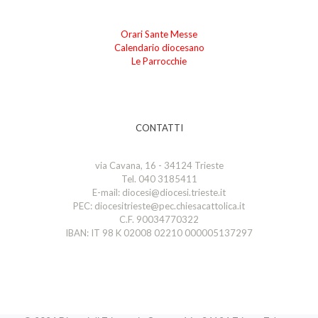
Orari Sante Messe
Calendario diocesano
Le Parrocchie
CONTATTI
via Cavana, 16 - 34124 Trieste
Tel. 040 3185411
E-mail: diocesi@diocesi.trieste.it
PEC: diocesitrieste@pec.chiesacattolica.it
C.F. 90034770322
IBAN: IT 98 K 02008 02210 000005137297