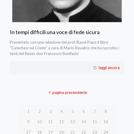
In tempi difficili una voce di fede sicura
Presentato con una relazione del prof. Raoul Pupo il libro
"Catechesi sul Credo" a cura di Mario Ravalico che ha raccolto i
testi del Beato don Francesco Bonifacio
leggi ancora
pagina precendente
1
2
3
4
5
6
7
8
9
10
11
12
13
14
15
16
17
18
19
20
21
22
23
24