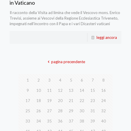
in Vaticano
Il racconto della Visita ad limina che vede il Vescovo mons. Enrico
Trevisi, assieme ai Vescovi della Regione Ecclesiastica Triveneto,
impegnati nell’incontro con il Papa e i vari Dicasteri vaticani
leggi ancora
pagina precendente
1
2
3
4
5
6
7
8
9
10
11
12
13
14
15
16
17
18
19
20
21
22
23
24
25
26
27
28
29
30
31
32
33
34
35
36
37
38
39
40