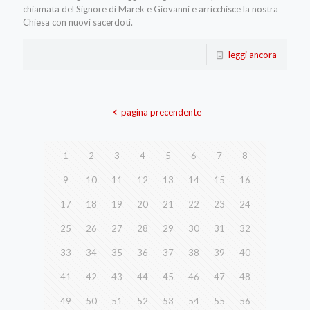
chiamata del Signore di Marek e Giovanni e arricchisce la nostra
Chiesa con nuovi sacerdoti.
leggi ancora
pagina precendente
1
2
3
4
5
6
7
8
9
10
11
12
13
14
15
16
17
18
19
20
21
22
23
24
25
26
27
28
29
30
31
32
33
34
35
36
37
38
39
40
41
42
43
44
45
46
47
48
49
50
51
52
53
54
55
56